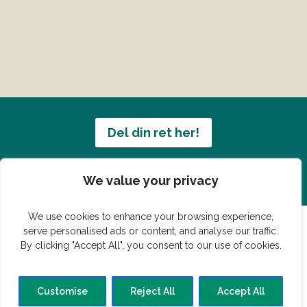
Del din ret her!
Har du en konge ret du vil dele?
We value your privacy
We use cookies to enhance your browsing experience,
serve personalised ads or content, and analyse our traffic.
By clicking "Accept All", you consent to our use of cookies.
© Vildmedmad.dk 2019. God og nem mad!
Forside
Gastroshop
Madjokes
Mad tips
Madblog
Customise
Reject All
Accept All
Hovedret
Bagværk
Forret
Buffet
Dessert