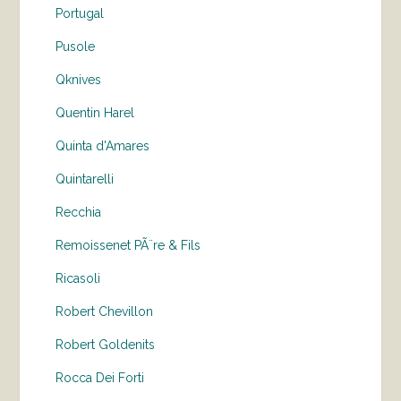
Portugal
Pusole
Qknives
Quentin Harel
Quinta d'Amares
Quintarelli
Recchia
Remoissenet PÃ¨re & Fils
Ricasoli
Robert Chevillon
Robert Goldenits
Rocca Dei Forti