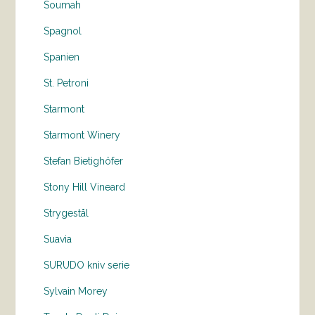
Soumah
Spagnol
Spanien
St. Petroni
Starmont
Starmont Winery
Stefan Bietighöfer
Stony Hill Vineard
Strygestål
Suavia
SURUDO kniv serie
Sylvain Morey