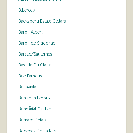
B.Leroux
Backsberg Estate Cellars
Baron Albert
Baron de Sigognac
Barsac/Sauternes
Bastide Du Claux
Bee Famous
Bellavista
Benjamin Leroux
BenoÃ®t Gautier
Bernard Defaix
Bodegas De La Riva