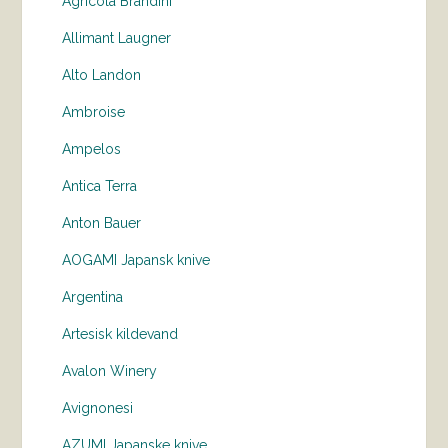
Agricola Brandini
Allimant Laugner
Alto Landon
Ambroise
Ampelos
Antica Terra
Anton Bauer
AOGAMI Japansk knive
Argentina
Artesisk kildevand
Avalon Winery
Avignonesi
AZUMI Japanske knive