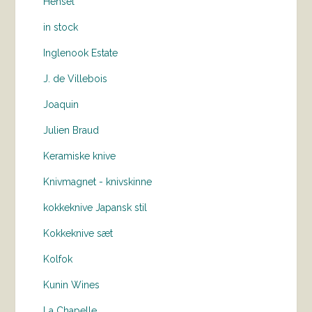
Hensel
in stock
Inglenook Estate
J. de Villebois
Joaquin
Julien Braud
Keramiske knive
Knivmagnet - knivskinne
kokkeknive Japansk stil
Kokkeknive sæt
Kolfok
Kunin Wines
La Chapelle