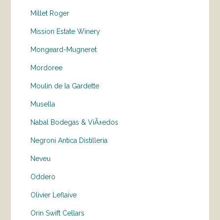
Millet Roger
Mission Estate Winery
Mongeard-Mugneret
Mordoree
Moulin de la Gardette
Musella
Nabal Bodegas & ViÃ±edos
Negroni Antica Distilleria
Neveu
Oddero
Olivier Leflaive
Orin Swift Cellars