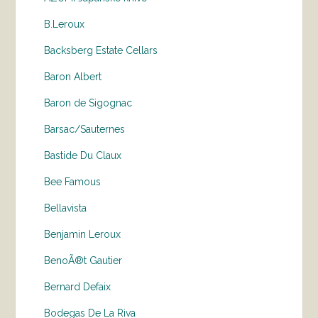
B.Leroux
Backsberg Estate Cellars
Baron Albert
Baron de Sigognac
Barsac/Sauternes
Bastide Du Claux
Bee Famous
Bellavista
Benjamin Leroux
BenoÃ®t Gautier
Bernard Defaix
Bodegas De La Riva