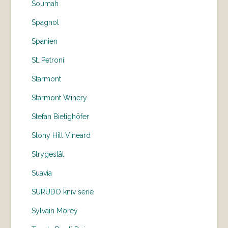
Soumah
Spagnol
Spanien
St. Petroni
Starmont
Starmont Winery
Stefan Bietighöfer
Stony Hill Vineard
Strygestål
Suavia
SURUDO kniv serie
Sylvain Morey