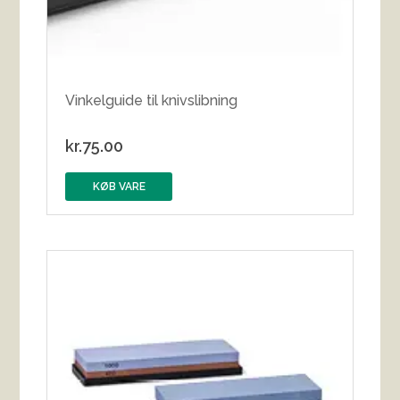
Vinkelguide til knivslibning
kr.
75.00
KØB VARE