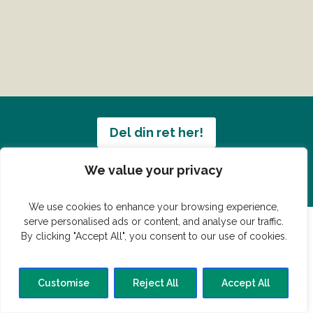
Del din ret her!
Har du en konge ret du vil dele?
We value your privacy
We use cookies to enhance your browsing experience,
serve personalised ads or content, and analyse our traffic.
By clicking "Accept All", you consent to our use of cookies.
© Vildmedmad.dk 2019. God og nem mad!
Forside
Gastroshop
Madjokes
Mad tips
Madblog
Customise
Reject All
Accept All
Hovedret
Bagværk
Forret
Buffet
Dessert