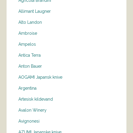
Agricola Brandini
Allimant Laugner
Alto Landon
Ambroise
Ampelos
Antica Terra
Anton Bauer
AOGAMI Japansk knive
Argentina
Artesisk kildevand
Avalon Winery
Avignonesi
AZUMI Japanske knive