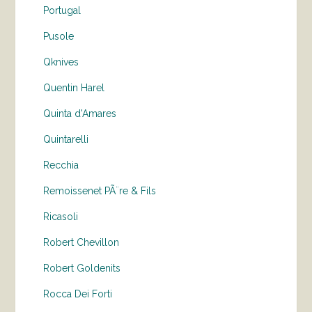
Portugal
Pusole
Qknives
Quentin Harel
Quinta d'Amares
Quintarelli
Recchia
Remoissenet PÃ¨re & Fils
Ricasoli
Robert Chevillon
Robert Goldenits
Rocca Dei Forti