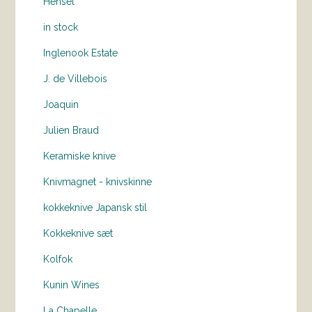
Hensel
in stock
Inglenook Estate
J. de Villebois
Joaquin
Julien Braud
Keramiske knive
Knivmagnet - knivskinne
kokkeknive Japansk stil
Kokkeknive sæt
Kolfok
Kunin Wines
La Chapelle