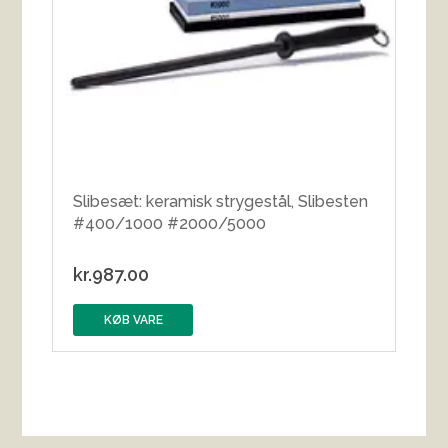
Slibesæt: keramisk strygestål, Slibesten
#400/1000 #2000/5000
kr.
987.00
KØB VARE