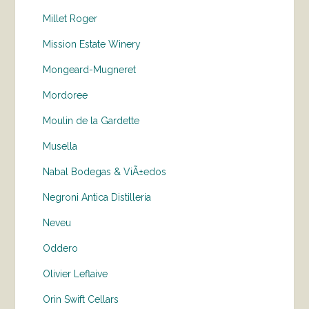
Millet Roger
Mission Estate Winery
Mongeard-Mugneret
Mordoree
Moulin de la Gardette
Musella
Nabal Bodegas & ViÃ±edos
Negroni Antica Distilleria
Neveu
Oddero
Olivier Leflaive
Orin Swift Cellars