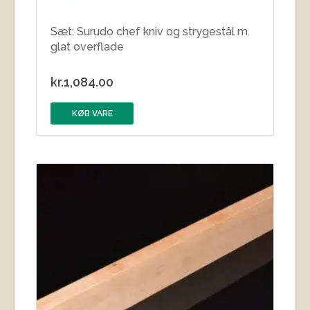
Sæt: Surudo chef kniv og strygestål m.
glat overflade
kr.
1,084.00
KØB VARE