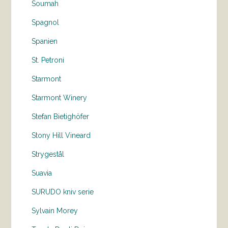
Soumah
Spagnol
Spanien
St. Petroni
Starmont
Starmont Winery
Stefan Bietighöfer
Stony Hill Vineard
Strygestål
Suavia
SURUDO kniv serie
Sylvain Morey