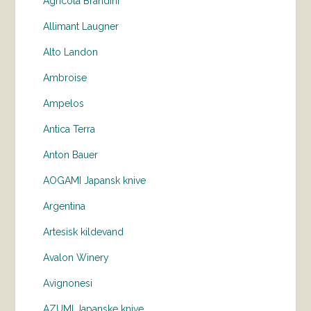
Agricola Brandini
Allimant Laugner
Alto Landon
Ambroise
Ampelos
Antica Terra
Anton Bauer
AOGAMI Japansk knive
Argentina
Artesisk kildevand
Avalon Winery
Avignonesi
AZUMI Japanske knive