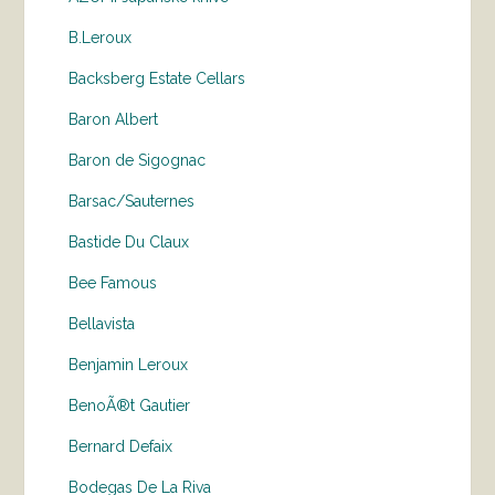
B.Leroux
Backsberg Estate Cellars
Baron Albert
Baron de Sigognac
Barsac/Sauternes
Bastide Du Claux
Bee Famous
Bellavista
Benjamin Leroux
BenoÃ®t Gautier
Bernard Defaix
Bodegas De La Riva