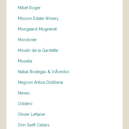
Millet Roger
Mission Estate Winery
Mongeard-Mugneret
Mordoree
Moulin de la Gardette
Musella
Nabal Bodegas & ViÃ±edos
Negroni Antica Distilleria
Neveu
Oddero
Olivier Leflaive
Orin Swift Cellars