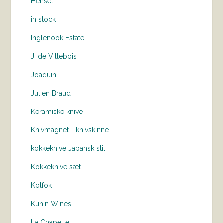
Hensel
in stock
Inglenook Estate
J. de Villebois
Joaquin
Julien Braud
Keramiske knive
Knivmagnet - knivskinne
kokkeknive Japansk stil
Kokkeknive sæt
Kolfok
Kunin Wines
La Chapelle