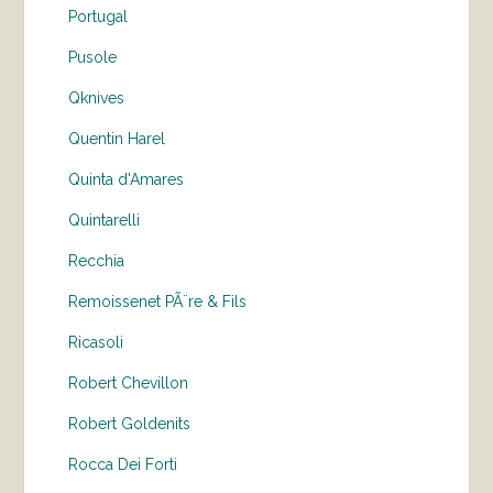
Portugal
Pusole
Qknives
Quentin Harel
Quinta d'Amares
Quintarelli
Recchia
Remoissenet PÃ¨re & Fils
Ricasoli
Robert Chevillon
Robert Goldenits
Rocca Dei Forti