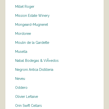
Millet Roger
Mission Estate Winery
Mongeard-Mugneret
Mordoree
Moulin de la Gardette
Musella
Nabal Bodegas & ViÃ±edos
Negroni Antica Distilleria
Neveu
Oddero
Olivier Leflaive
Orin Swift Cellars