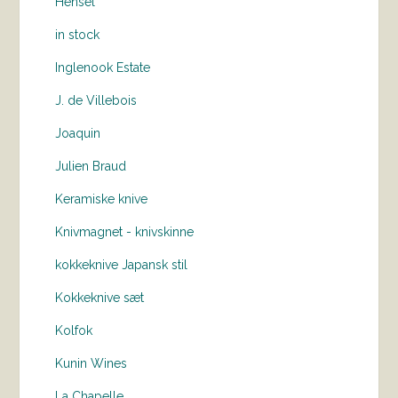
Hensel
in stock
Inglenook Estate
J. de Villebois
Joaquin
Julien Braud
Keramiske knive
Knivmagnet - knivskinne
kokkeknive Japansk stil
Kokkeknive sæt
Kolfok
Kunin Wines
La Chapelle