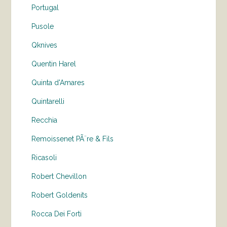
Portugal
Pusole
Qknives
Quentin Harel
Quinta d'Amares
Quintarelli
Recchia
Remoissenet PÃ¨re & Fils
Ricasoli
Robert Chevillon
Robert Goldenits
Rocca Dei Forti