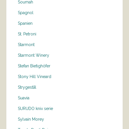
Soumah
Spagnol
Spanien
St. Petroni
Starmont
Starmont Winery
Stefan Bietighöfer
Stony Hill Vineard
Strygestål
Suavia
SURUDO kniv serie
Sylvain Morey