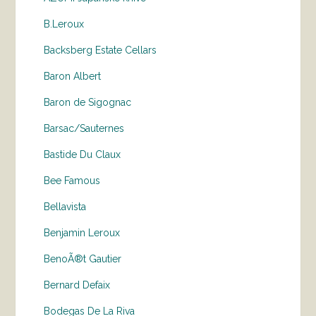
B.Leroux
Backsberg Estate Cellars
Baron Albert
Baron de Sigognac
Barsac/Sauternes
Bastide Du Claux
Bee Famous
Bellavista
Benjamin Leroux
BenoÃ®t Gautier
Bernard Defaix
Bodegas De La Riva