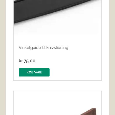
Vinkelguide til knivslibning
kr.
75.00
KØB VARE