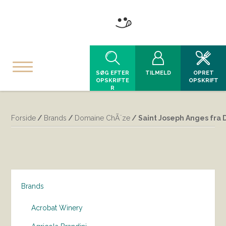
SØG EFTER
TILMELD
OPRET
OPSKRIFTE
OPSKRIFT
R
Forside
/
Brands
/
Domaine ChÃ¨ze
/ Saint Joseph Anges fra
Brands
Acrobat Winery