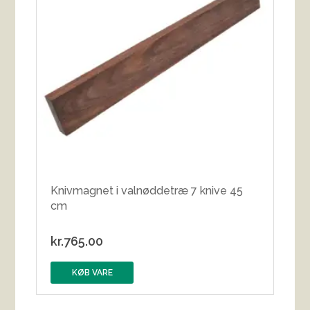
Knivmagnet i valnøddetræ 7 knive 45
cm
kr.
765.00
KØB VARE