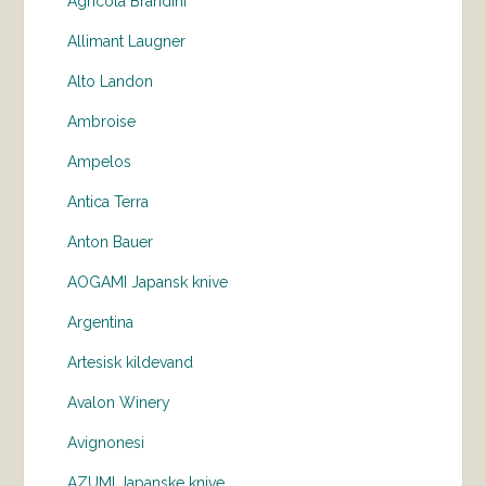
Agricola Brandini
Allimant Laugner
Alto Landon
Ambroise
Ampelos
Antica Terra
Anton Bauer
AOGAMI Japansk knive
Argentina
Artesisk kildevand
Avalon Winery
Avignonesi
AZUMI Japanske knive