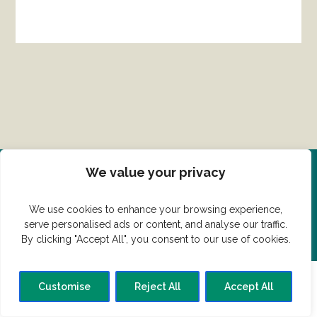
We value your privacy
Del din ret her!
We use cookies to enhance your browsing experience,
Har du en konge ret du vil dele?
serve personalised ads or content, and analyse our traffic.
By clicking "Accept All", you consent to our use of cookies.
Customise
Reject All
Accept All
© Vildmedmad.dk 2019. God og nem mad!