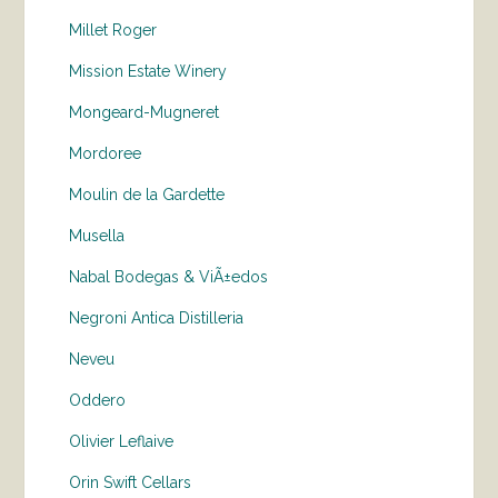
Millet Roger
Mission Estate Winery
Mongeard-Mugneret
Mordoree
Moulin de la Gardette
Musella
Nabal Bodegas & ViÃ±edos
Negroni Antica Distilleria
Neveu
Oddero
Olivier Leflaive
Orin Swift Cellars