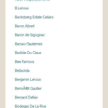
B.Leroux
Backsberg Estate Cellars
Baron Albert
Baron de Sigognac
Barsac/Sauternes
Bastide Du Claux
Bee Famous
Bellavista
Benjamin Leroux
BenoÃ®t Gautier
Bernard Defaix
Bodegas De La Riva