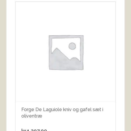
Forge De Laguiole kniv og gafel sæt i
oliventræ
kr.
1,207.00