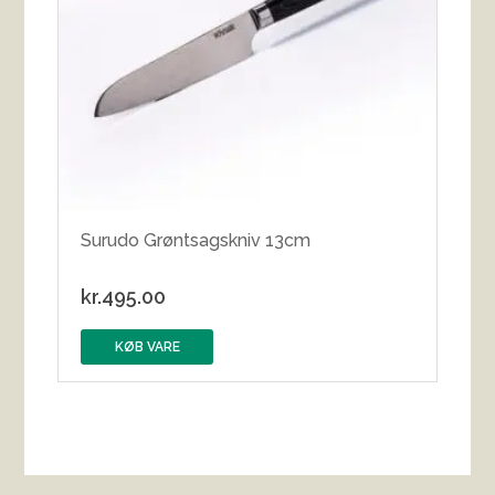
Surudo Grøntsagskniv 13cm
kr.
495.00
KØB VARE