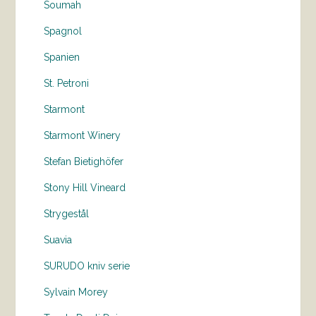
Soumah
Spagnol
Spanien
St. Petroni
Starmont
Starmont Winery
Stefan Bietighöfer
Stony Hill Vineard
Strygestål
Suavia
SURUDO kniv serie
Sylvain Morey