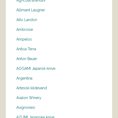
Agricola Brandini
Allimant Laugner
Alto Landon
Ambroise
Ampelos
Antica Terra
Anton Bauer
AOGAMI Japansk knive
Argentina
Artesisk kildevand
Avalon Winery
Avignonesi
AZUMI Japanske knive