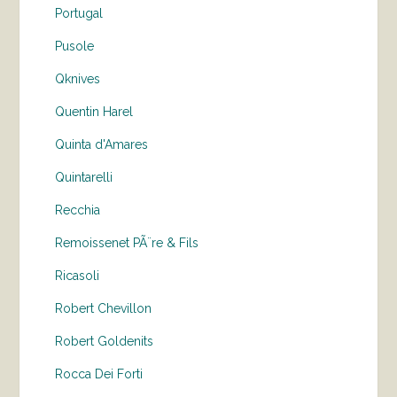
Portugal
Pusole
Qknives
Quentin Harel
Quinta d'Amares
Quintarelli
Recchia
Remoissenet PÃ¨re & Fils
Ricasoli
Robert Chevillon
Robert Goldenits
Rocca Dei Forti