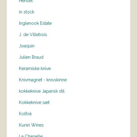
Hensel
in stock
Inglenook Estate
J. de Villebois
Joaquin
Julien Braud
Keramiske knive
Knivmagnet - knivskinne
kokkeknive Japansk stil
Kokkeknive sæt
Kolfok
Kunin Wines
La Chapelle