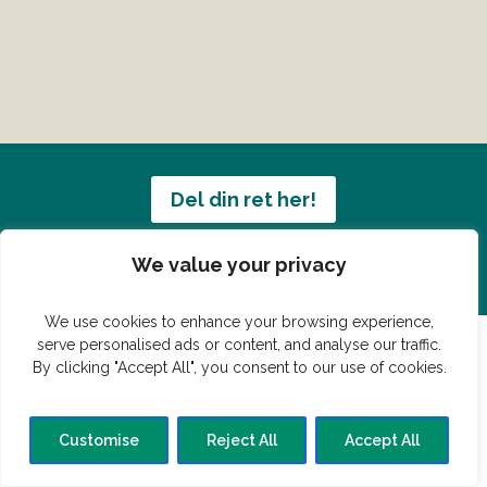
Del din ret her!
Har du en konge ret du vil dele?
We value your privacy
We use cookies to enhance your browsing experience,
serve personalised ads or content, and analyse our traffic.
By clicking "Accept All", you consent to our use of cookies.
© Vildmedmad.dk 2019. God og nem mad!
Forside
Gastroshop
Madjokes
Mad tips
Madblog
Customise
Reject All
Accept All
Hovedret
Bagværk
Forret
Buffet
Dessert