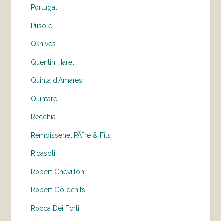
Portugal
Pusole
Qknives
Quentin Harel
Quinta d'Amares
Quintarelli
Recchia
Remoissenet PÃ¨re & Fils
Ricasoli
Robert Chevillon
Robert Goldenits
Rocca Dei Forti