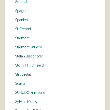
Soumah
Spagnol
Spanien
St. Petroni
Starmont
Starmont Winery
Stefan Bietighöfer
Stony Hill Vineard
Strygestål
Suavia
SURUDO kniv serie
Sylvain Morey