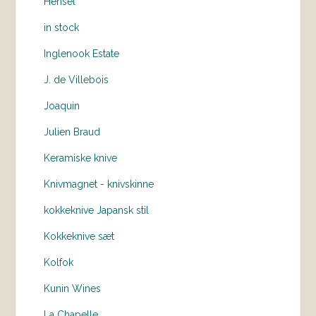
Hensel
in stock
Inglenook Estate
J. de Villebois
Joaquin
Julien Braud
Keramiske knive
Knivmagnet - knivskinne
kokkeknive Japansk stil
Kokkeknive sæt
Kolfok
Kunin Wines
La Chapelle