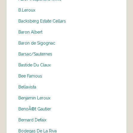
B.Leroux
Backsberg Estate Cellars
Baron Albert
Baron de Sigognac
Barsac/Sauternes
Bastide Du Claux
Bee Famous
Bellavista
Benjamin Leroux
BenoÃ®t Gautier
Bernard Defaix
Bodegas De La Riva