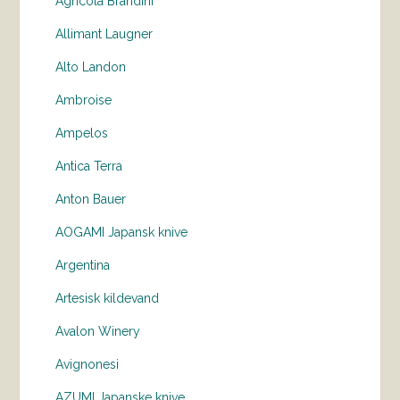
Agricola Brandini
Allimant Laugner
Alto Landon
Ambroise
Ampelos
Antica Terra
Anton Bauer
AOGAMI Japansk knive
Argentina
Artesisk kildevand
Avalon Winery
Avignonesi
AZUMI Japanske knive