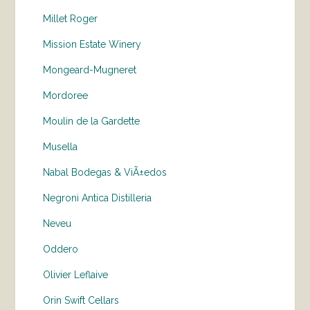
Millet Roger
Mission Estate Winery
Mongeard-Mugneret
Mordoree
Moulin de la Gardette
Musella
Nabal Bodegas & ViÃ±edos
Negroni Antica Distilleria
Neveu
Oddero
Olivier Leflaive
Orin Swift Cellars