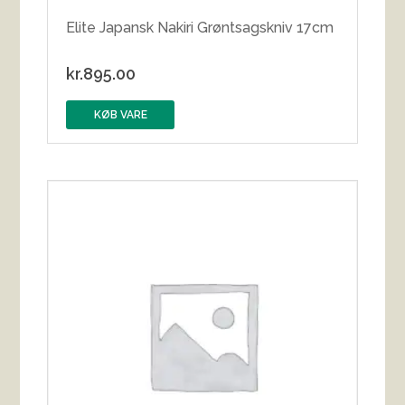
Elite Japansk Nakiri Grøntsagskniv 17cm
kr.
895.00
KØB VARE