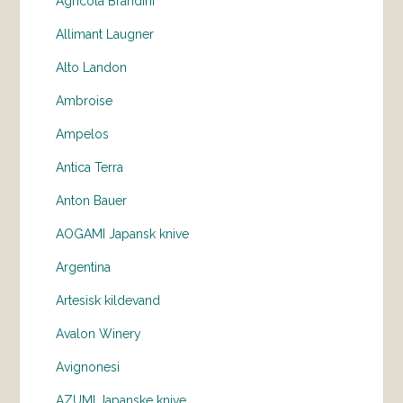
Agricola Brandini
Allimant Laugner
Alto Landon
Ambroise
Ampelos
Antica Terra
Anton Bauer
AOGAMI Japansk knive
Argentina
Artesisk kildevand
Avalon Winery
Avignonesi
AZUMI Japanske knive