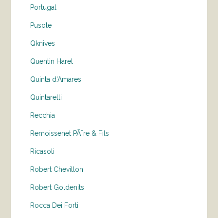
Portugal
Pusole
Qknives
Quentin Harel
Quinta d'Amares
Quintarelli
Recchia
Remoissenet PÃ¨re & Fils
Ricasoli
Robert Chevillon
Robert Goldenits
Rocca Dei Forti