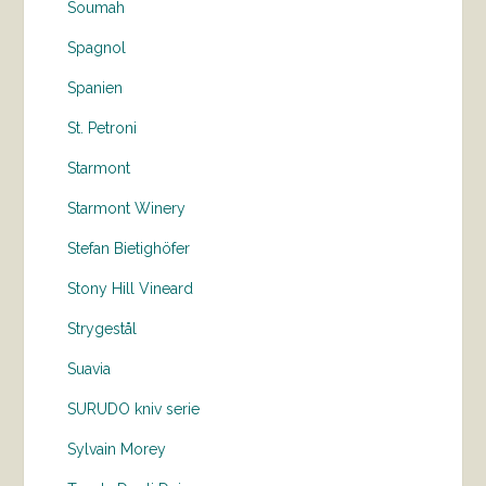
Soumah
Spagnol
Spanien
St. Petroni
Starmont
Starmont Winery
Stefan Bietighöfer
Stony Hill Vineard
Strygestål
Suavia
SURUDO kniv serie
Sylvain Morey