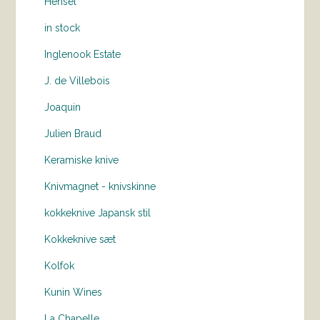
Hensel
in stock
Inglenook Estate
J. de Villebois
Joaquin
Julien Braud
Keramiske knive
Knivmagnet - knivskinne
kokkeknive Japansk stil
Kokkeknive sæt
Kolfok
Kunin Wines
La Chapelle