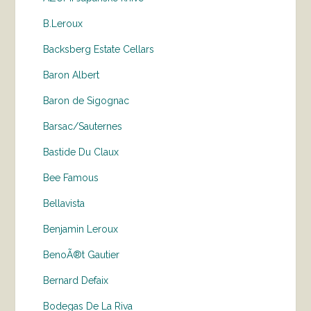
B.Leroux
Backsberg Estate Cellars
Baron Albert
Baron de Sigognac
Barsac/Sauternes
Bastide Du Claux
Bee Famous
Bellavista
Benjamin Leroux
BenoÃ®t Gautier
Bernard Defaix
Bodegas De La Riva