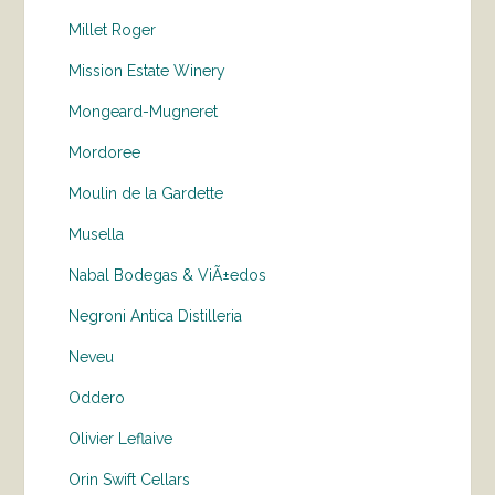
Millet Roger
Mission Estate Winery
Mongeard-Mugneret
Mordoree
Moulin de la Gardette
Musella
Nabal Bodegas & ViÃ±edos
Negroni Antica Distilleria
Neveu
Oddero
Olivier Leflaive
Orin Swift Cellars