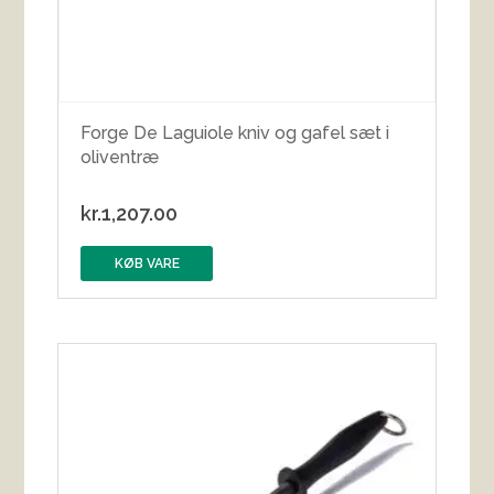
Forge De Laguiole kniv og gafel sæt i
oliventræ
kr.
1,207.00
KØB VARE