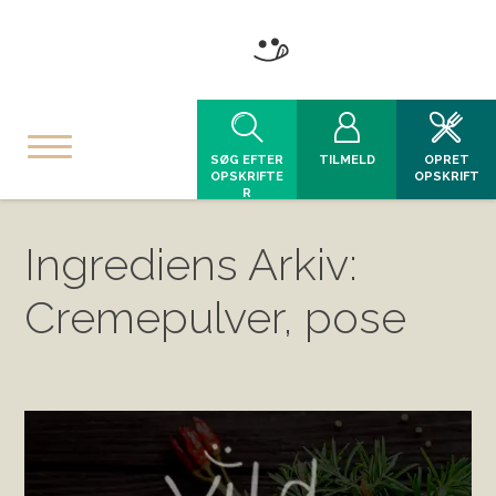
SØG EFTER
TILMELD
OPRET
OPSKRIFTE
OPSKRIFT
R
Ingrediens Arkiv:
Cremepulver, pose