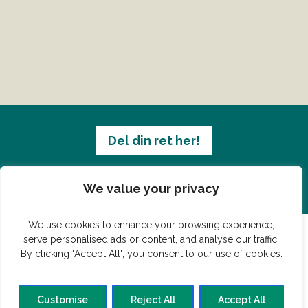
Del din ret her!
Har du en konge ret du vil dele?
We value your privacy
We use cookies to enhance your browsing experience,
serve personalised ads or content, and analyse our traffic.
By clicking "Accept All", you consent to our use of cookies.
© Vildmedmad.dk 2019. God og nem mad!
Forside
Gastroshop
Madjokes
Mad tips
Madblog
Customise
Reject All
Accept All
Hovedret
Bagværk
Forret
Buffet
Dessert