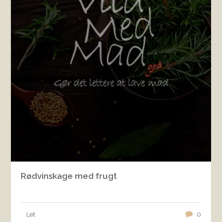
Rødvinskage med frugt
Let
0