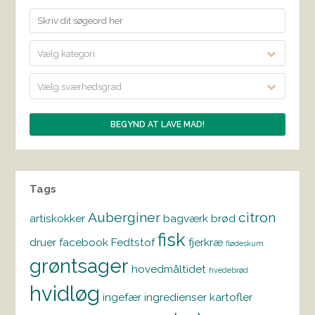
Vælg kategori
Vælg sværhedsgrad
Tags
Auberginer
citron
artiskokker
bagværk
brød
fisk
druer
facebook
Fedtstof
fjerkræ
flødeskum
grøntsager
hovedmåltidet
hvedebrød
hvidløg
ingefær
ingredienser
kartofler