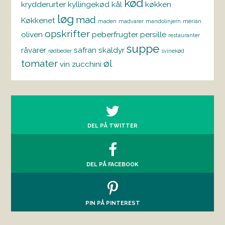
kød
krydderurter
kyllingekød
kål
køkken
løg
mad
Køkkenet
maden
madvarer
mandolinjern
merian
opskrifter
oliven
peberfrugter
persille
restauranter
suppe
råvarer
safran
skaldyr
rødbeder
svinekød
tomater
øl
vin
zucchini
DEL PÅ TWITTER
DEL PÅ FACEBOOK
PIN PÅ PINTEREST