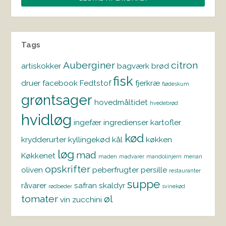
Tags
Auberginer
citron
artiskokker
bagværk
brød
fisk
druer
facebook
Fedtstof
fjerkræ
flødeskum
grøntsager
hovedmåltidet
hvedebrød
hvidløg
ingefær
ingredienser
kartofler
kød
krydderurter
kyllingekød
kål
køkken
løg
mad
Køkkenet
maden
madvarer
mandolinjern
merian
opskrifter
oliven
peberfrugter
persille
restauranter
suppe
råvarer
safran
skaldyr
rødbeder
svinekød
tomater
øl
vin
zucchini