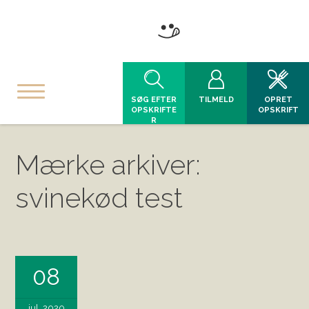
SØG EFTER
TILMELD
OPRET
OPSKRIFTE
OPSKRIFT
R
Mærke arkiver:
svinekød test
08
jul, 2020