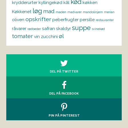
kød
krydderurter
kyllingekød
kål
køkken
løg
mad
Køkkenet
maden
madvarer
mandolinjern
merian
opskrifter
oliven
peberfrugter
persille
restauranter
suppe
råvarer
safran
skaldyr
rødbeder
svinekød
tomater
øl
vin
zucchini
DEL PÅ TWITTER
DEL PÅ FACEBOOK
PIN PÅ PINTEREST