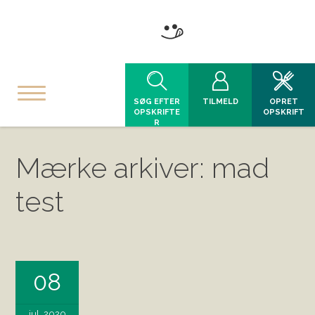
SØG EFTER
TILMELD
OPRET
OPSKRIFTE
OPSKRIFT
R
Mærke arkiver: mad
test
08
jul, 2020