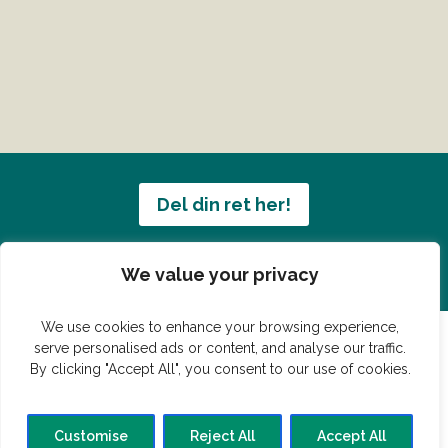
Del din ret her!
Har du en konge ret du vil dele?
We value your privacy
We use cookies to enhance your browsing experience,
serve personalised ads or content, and analyse our traffic.
By clicking "Accept All", you consent to our use of cookies.
© Vildmedmad.dk 2019. God og nem mad!
Forside
Gastroshop
Madjokes
Mad tips
Madblog
Customise
Reject All
Accept All
Hovedret
Bagværk
Forret
Buffet
Dessert