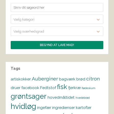
Vælg kategori
Vælg sværhedsgrad
Tags
Auberginer
citron
artiskokker
bagværk
brød
fisk
druer
facebook
Fedtstof
fjerkræ
flødeskum
grøntsager
hovedmåltidet
hvedebrød
hvidløg
ingefær
ingredienser
kartofler