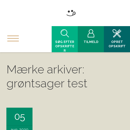
SØG EFTER
TILMELD
OPRET
OPSKRIFTE
OPSKRIFT
R
Mærke arkiver:
grøntsager test
05
aug, 2020