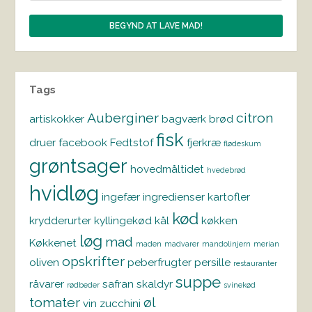
Tags
Auberginer
citron
artiskokker
bagværk
brød
fisk
druer
facebook
Fedtstof
fjerkræ
flødeskum
grøntsager
hovedmåltidet
hvedebrød
hvidløg
ingefær
ingredienser
kartofler
kød
krydderurter
kyllingekød
kål
køkken
løg
mad
Køkkenet
maden
madvarer
mandolinjern
merian
opskrifter
oliven
peberfrugter
persille
restauranter
suppe
råvarer
safran
skaldyr
rødbeder
svinekød
tomater
øl
vin
zucchini