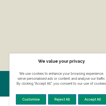
We value your privacy
We use cookies to enhance your browsing experience,
serve personalised ads or content, and analyse our traffic.
Har du en konge ret du vil dele
By clicking "Accept All", you consent to our use of cookies
Customise
Reject All
Accept All