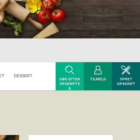
ET
DESSERT
SØG EFTER
TILMELD
OPRET
OPSKRIFTE
OPSKRIFT
R