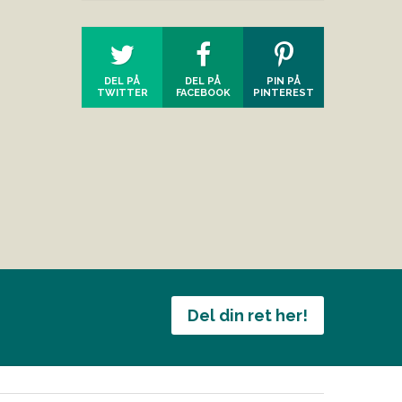
DEL PÅ
DEL PÅ
PIN PÅ
TWITTER
FACEBOOK
PINTEREST
Del din ret her!