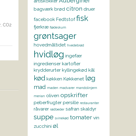
Auberginer
artiskokker
citron
bagværk
brød
druer
fisk
facebook
Fedtstof
r, CO2
fjerkræ
flødeskum
grøntsager
hovedmåltidet
hvedebrød
hvidløg
ingefær
ingredienser
kartofler
krydderurter
kyllingekød
kål
kød
løg
køkken
Køkkenet
mad
maden
madvarer
mandolinjern
opskrifter
oliven
merian
peberfrugter
persille
restauranter
råvarer
safran
skaldyr
rødbeder
suppe
tomater
vin
svinekød
øl
zucchini