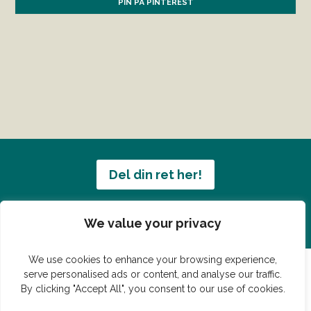
PIN PÅ PINTEREST
Del din ret her!
Har du en konge ret du vil dele?
We value your privacy
We use cookies to enhance your browsing experience,
serve personalised ads or content, and analyse our traffic.
By clicking "Accept All", you consent to our use of cookies.
© Vildmedmad.dk 2019. God og nem mad!