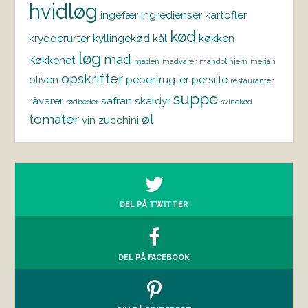
hvidløg
ingefær
ingredienser
kartofler
kød
krydderurter
kyllingekød
kål
køkken
løg
mad
Køkkenet
maden
madvarer
mandolinjern
merian
opskrifter
oliven
peberfrugter
persille
restauranter
suppe
råvarer
safran
skaldyr
rødbeder
svinekød
tomater
øl
vin
zucchini
DEL PÅ TWITTER
DEL PÅ FACEBOOK