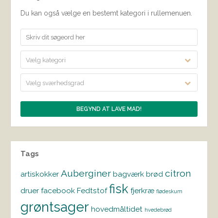
Du kan også vælge en bestemt kategori i rullemenuen.
Vælg kategori
Vælg sværhedsgrad
Tags
Auberginer
citron
artiskokker
bagværk
brød
fisk
druer
facebook
Fedtstof
fjerkræ
flødeskum
grøntsager
hovedmåltidet
hvedebrød