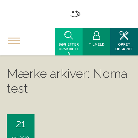
SØG EFTER
TILMELD
OPRET
OPSKRIFTE
OPSKRIFT
R
Mærke arkiver: Noma
test
21
okt, 2019