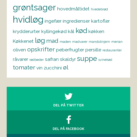
grøntsager
hovedmåltidet
hvedebrød
hvidløg
ingefær
ingredienser
kartofler
kød
krydderurter
kyllingekød
kål
køkken
løg
mad
Køkkenet
maden
madvarer
mandolinjern
merian
opskrifter
oliven
peberfrugter
persille
restauranter
suppe
råvarer
safran
skaldyr
rødbeder
svinekød
tomater
øl
vin
zucchini
DEL PÅ TWITTER
DEL PÅ FACEBOOK