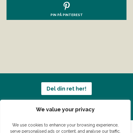
PIN PÅ PINTEREST
Del din ret her!
Har du en konge ret du vil dele?
We value your privacy
We use cookies to enhance your browsing experience,
serve personalised ads or content, and analyse our traffic.