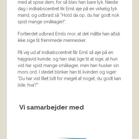
med at spise dem, for så blev han bare tyk. Næste
dag i indkøbscentret fik Emil øje på en virkelig tyk
mand, og udbrød så ”Hold da op, du har godt nok
spist mange småkager!”.
Forfærdet udbrød Emils mor, at det måtte han altså
ikke sige til fremmede mennesker.
På vej ud af indkøbscentret får Emil så øje på en
højgravid kvinde, og han skal lige til at sige, at hun
vist har spist mange småkager, men han husker sin
mors ord. I stedet blinker han til kvinden og siger:
”Du har vist fået lidt for meget af noget, du godt kan
lide, hva’?”
Vi samarbejder med