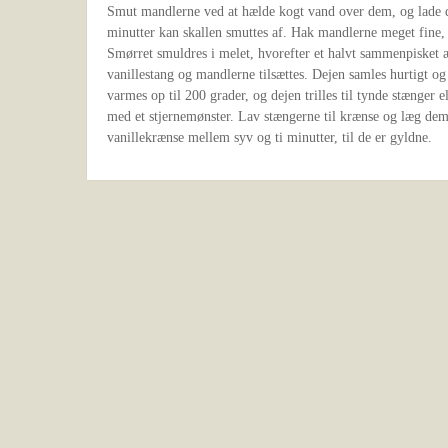
Smut mandlerne ved at hælde kogt vand over dem, og lade d
minutter kan skallen smuttes af. Hak mandlerne meget fine,
Smørret smuldres i melet, hvorefter et halvt sammenpisket æ
vanillestang og mandlerne tilsættes. Dejen samles hurtigt og 
varmes op til 200 grader, og dejen trilles til tynde stænger
med et stjernemønster. Lav stængerne til krænse og læg de
vanillekrænse mellem syv og ti minutter, til de er gyldne.