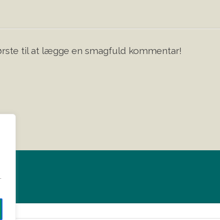
rste til at lægge en smagfuld kommentar!
?
.