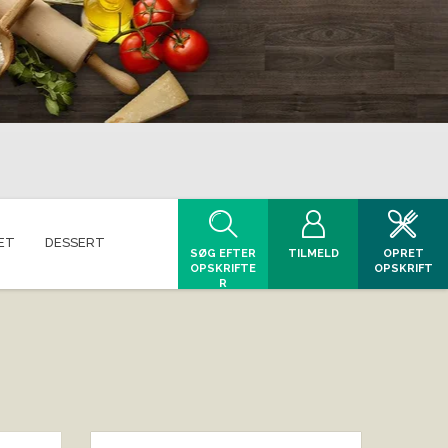
ET
DESSERT
SØG EFTER
TILMELD
OPRET
OPSKRIFTE
OPSKRIFT
R