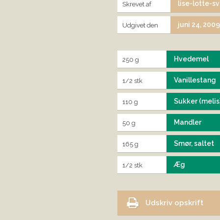
lise-lotte-s
Skrevet af
juni 24, 200
Udgivet den
Hvedemel
250 g
Vanillestang
1/2 stk
Sukker (melis
110 g
Mandler
50 g
Smør, saltet
165 g
Æg
1/2 stk
Udskriv opskrift