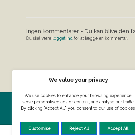
Ingen kommentarer - Du kan blive den fø
Du skal være
logget ind
for at lægge en kommentar.
We value your privacy
We use cookies to enhance your browsing experience,
serve personalised ads or content, and analyse our traffic.
Har du en konge ret du vil dele
By clicking "Accept All", you consent to our use of cookies
Customise
Reject All
Accept All