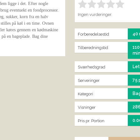
em ligge i det. Efter nogle
Bedøm denne vare:
IND
1.00
 brug eventuekt en foodprocessor.
Ingen vurderinger.
g, sukker, korn fra en halv
stilles på køl i en time. Ovnen
 eller køres gennem en kødmaskine
40 
Forberedelsestid
m på en bageplade. Bag dine
110
Tilberedningstid
min
Let
Sværhedsgrad
75 
Serveringer
Ba
Kategori
28
Visninger
0.0
Pris pr. Portion