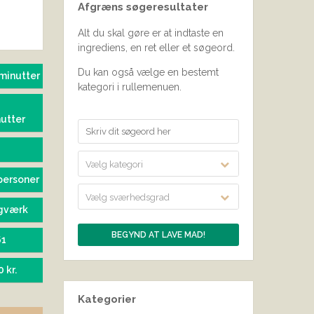
Afgræns søgeresultater
SEND BEDØMMELSE
Alt du skal gøre er at indtaste en
ingrediens, en ret eller et søgeord.
Du kan også vælge en bestemt
minutter
kategori i rullemenuen.
utter
Vælg kategori
personer
Vælg sværhedsgrad
gværk
61
0 kr.
Kategorier