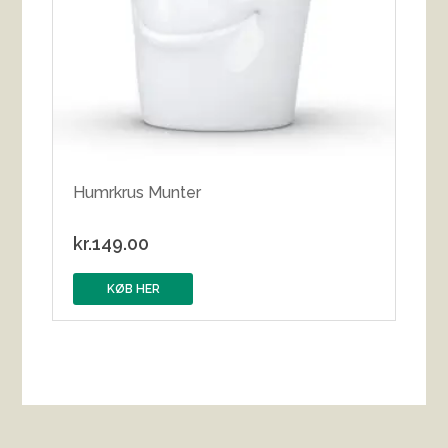
Humrkrus Munter
kr.
149.00
KØB HER