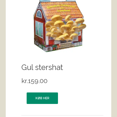
Gul stershat
kr.
159.00
KØB HER