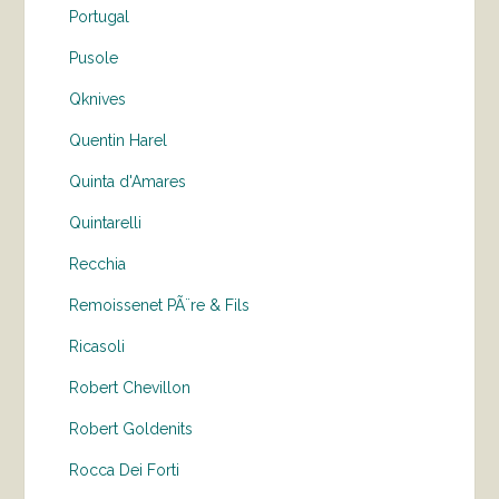
Portugal
Pusole
Qknives
Quentin Harel
Quinta d'Amares
Quintarelli
Recchia
Remoissenet PÃ¨re & Fils
Ricasoli
Robert Chevillon
Robert Goldenits
Rocca Dei Forti