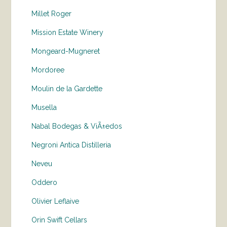
Millet Roger
Mission Estate Winery
Mongeard-Mugneret
Mordoree
Moulin de la Gardette
Musella
Nabal Bodegas & ViÃ±edos
Negroni Antica Distilleria
Neveu
Oddero
Olivier Leflaive
Orin Swift Cellars