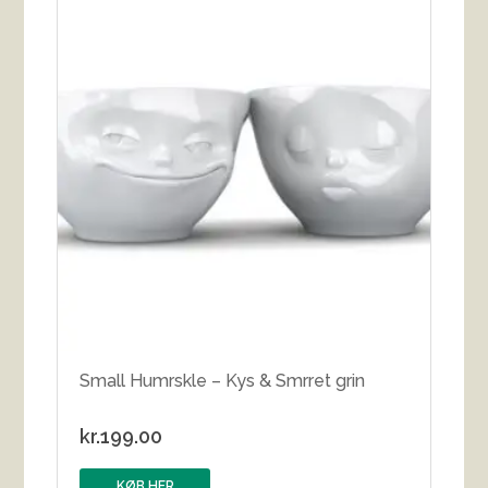
Small Humrskle – Kys & Smrret grin
kr.
199.00
KØB HER