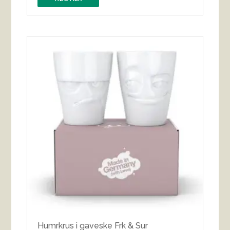
Humrkrus i gaveske Frk & Sur