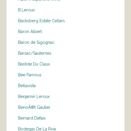
B.Leroux
Backsberg Estate Cellars
Baron Albert
Baron de Sigognac
Barsac/Sauternes
Bastide Du Claux
Bee Famous
Bellavista
Benjamin Leroux
BenoÃ®t Gautier
Bernard Defaix
Bodegas De La Riva