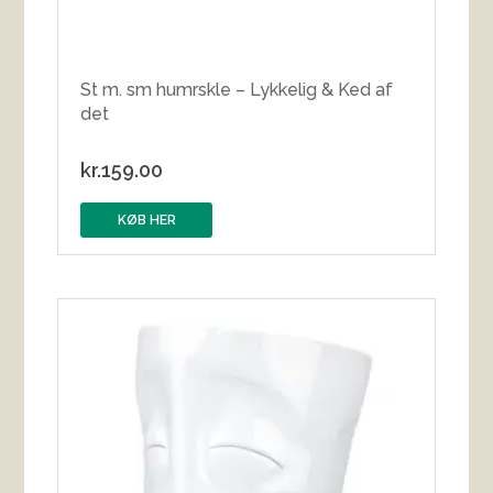
St m. sm humrskle – Lykkelig & Ked af
det
kr.
159.00
KØB HER