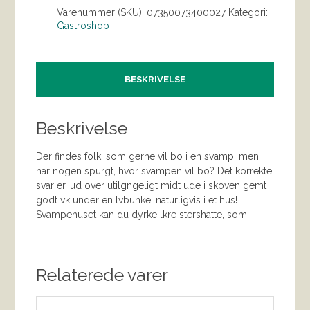
Varenummer (SKU):
07350073400027
Kategori:
Gastroshop
BESKRIVELSE
Beskrivelse
Der findes folk, som gerne vil bo i en svamp, men
har nogen spurgt, hvor svampen vil bo? Det korrekte
svar er, ud over utilgngeligt midt ude i skoven gemt
godt vk under en lvbunke, naturligvis i et hus! I
Svampehuset kan du dyrke lkre stershatte, som
Relaterede varer