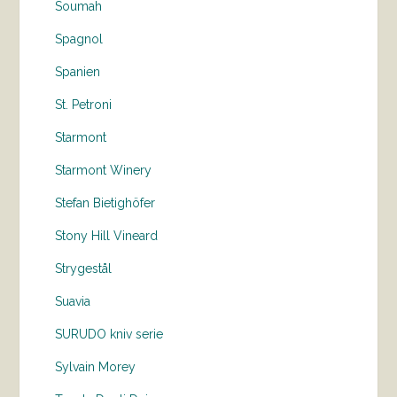
Soumah
Spagnol
Spanien
St. Petroni
Starmont
Starmont Winery
Stefan Bietighöfer
Stony Hill Vineard
Strygestål
Suavia
SURUDO kniv serie
Sylvain Morey