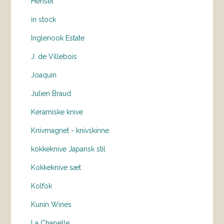
Hensel
in stock
Inglenook Estate
J. de Villebois
Joaquin
Julien Braud
Keramiske knive
Knivmagnet - knivskinne
kokkeknive Japansk stil
Kokkeknive sæt
Kolfok
Kunin Wines
La Chapelle