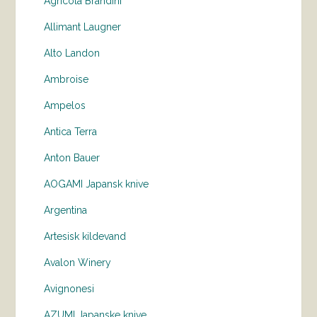
Agricola Brandini
Allimant Laugner
Alto Landon
Ambroise
Ampelos
Antica Terra
Anton Bauer
AOGAMI Japansk knive
Argentina
Artesisk kildevand
Avalon Winery
Avignonesi
AZUMI Japanske knive