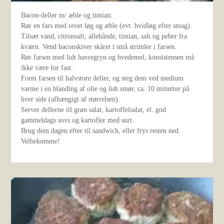
Bacon-deller m/ æble og timian:
Rør en fars med revet løg og æble (evt. hvidløg efter smag).
Tilsæt vand, citronsaft, allehånde, timian, salt og peber fra
kværn. Vend baconskiver skåret i små strimler i farsen.
Rør farsen med lidt havregryn og hvedemel, konsistensen må
ikke være for fast.
Form farsen til halvstore deller, og steg dem ved medium
varme i en blanding af olie og lidt smør, ca. 10 minutter på
hver side (afhængigt af størrelsen).
Server dellerne til grøn salat, kartoffelsalat, el. god
gammeldags sovs og kartofler med surt.
Brug dem dagen efter til sandwich, eller frys resten ned.
Velbekomme!