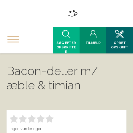
SØG EFTER
TILMELD
OPRET
OPSKRIFTE
OPSKRIFT
R
Bacon-deller m/
æble & timian
Bedøm denne vare:
INDSEND BEDØMMELSE
1.00
Ingen vurderinger.