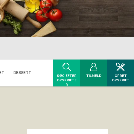
ET
DESSERT
SØG EFTER
TILMELD
OPRET
OPSKRIFTE
OPSKRIFT
R