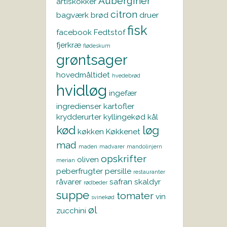
Auberginer
artiskokker
citron
bagværk
brød
druer
fisk
facebook
Fedtstof
fjerkræ
flødeskum
grøntsager
hovedmåltidet
hvedebrød
hvidløg
ingefær
ingredienser
kartofler
krydderurter
kyllingekød
kål
kød
løg
køkken
Køkkenet
mad
maden
madvarer
mandolinjern
opskrifter
oliven
merian
peberfrugter
persille
restauranter
råvarer
safran
skaldyr
rødbeder
suppe
tomater
vin
svinekød
øl
zucchini