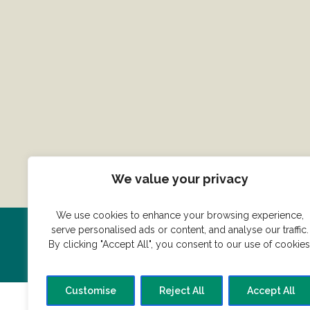
We value your privacy
We use cookies to enhance your browsing experience,
serve personalised ads or content, and analyse our traffic.
Har du en konge ret du vil dele
By clicking "Accept All", you consent to our use of cookies
Customise
Reject All
Accept All