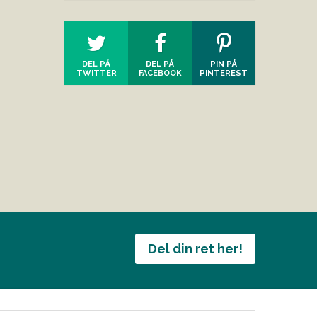
DEL PÅ
DEL PÅ
PIN PÅ
TWITTER
FACEBOOK
PINTEREST
Del din ret her!