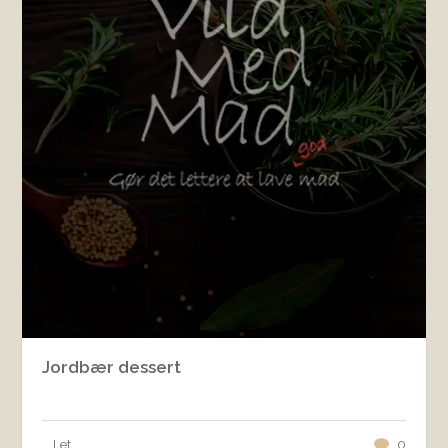
Jordbær dessert
Let
0