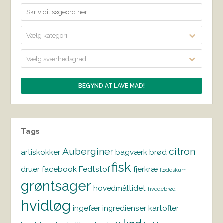
Vælg kategori
Vælg sværhedsgrad
Tags
Auberginer
citron
artiskokker
bagværk
brød
fisk
druer
facebook
Fedtstof
fjerkræ
flødeskum
grøntsager
hovedmåltidet
hvedebrød
hvidløg
ingefær
ingredienser
kartofler