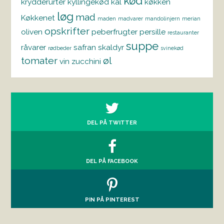
kød
krydderurter
kyllingekød
kål
køkken
løg
mad
Køkkenet
maden
madvarer
mandolinjern
merian
opskrifter
oliven
peberfrugter
persille
restauranter
suppe
råvarer
safran
skaldyr
rødbeder
svinekød
tomater
øl
vin
zucchini
DEL PÅ TWITTER
DEL PÅ FACEBOOK
PIN PÅ PINTEREST