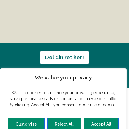
Del din ret her!
Har du en konge ret du vil dele?
We value your privacy
We use cookies to enhance your browsing experience,
serve personalised ads or content, and analyse our traffic.
By clicking "Accept All", you consent to our use of cookies.
© Vildmedmad.dk 2019. God og nem mad!
Forside
Gastroshop
Madjokes
Mad tips
Madblog
Customise
Reject All
Accept All
Hovedret
Bagværk
Forret
Buffet
Dessert