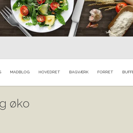
S
MADBLOG
HOVEDRET
BAGVÆRK
FORRET
BUFF
øg øko