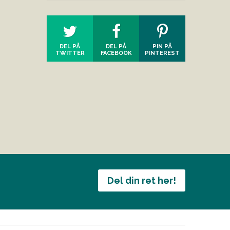
DEL PÅ
DEL PÅ
PIN PÅ
TWITTER
FACEBOOK
PINTEREST
Del din ret her!