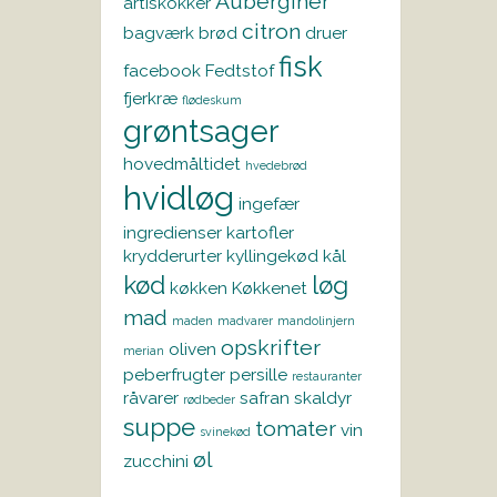
Auberginer
artiskokker
citron
bagværk
brød
druer
fisk
facebook
Fedtstof
fjerkræ
flødeskum
grøntsager
hovedmåltidet
hvedebrød
hvidløg
ingefær
ingredienser
kartofler
krydderurter
kyllingekød
kål
kød
løg
køkken
Køkkenet
mad
maden
madvarer
mandolinjern
opskrifter
oliven
merian
peberfrugter
persille
restauranter
råvarer
safran
skaldyr
rødbeder
suppe
tomater
vin
svinekød
øl
zucchini