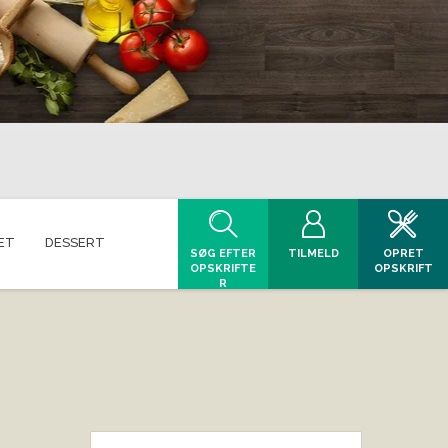
ET
DESSERT
SØG EFTER
TILMELD
OPRET
OPSKRIFTE
OPSKRIFT
R