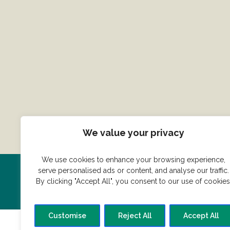
We value your privacy
We use cookies to enhance your browsing experience,
serve personalised ads or content, and analyse our traffic.
Har du en konge ret du vil dele
By clicking "Accept All", you consent to our use of cookies
Customise
Reject All
Accept All