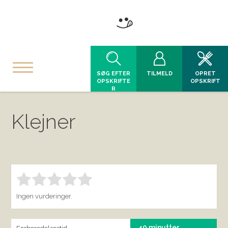
SØG EFTER
TILMELD
OPRET
OPSKRIFTE
OPSKRIFT
R
Klejner
Bedøm denne vare:
INDSEND BEDØMMELSE
1.00
Ingen vurderinger.
40 minutter