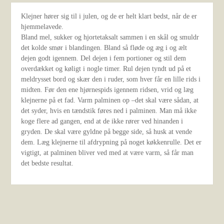
Klejner hører sig til i julen, og de er helt klart bedst, når de er
hjemmelavede.
Bland mel, sukker og hjortetaksalt sammen i en skål og smuldr
det kolde smør i blandingen. Bland så fløde og æg i og ælt
dejen godt igennem. Del dejen i fem portioner og stil dem
overdækket og køligt i nogle timer. Rul dejen tyndt ud på et
meldrysset bord og skær den i ruder, som hver får en lille rids i
midten. Før den ene hjørnespids igennem ridsen, vrid og læg
klejnerne på et fad. Varm palminen op –det skal være sådan, at
det syder, hvis en tændstik føres ned i palminen. Man må ikke
koge flere ad gangen, end at de ikke rører ved hinanden i
gryden. De skal være gyldne på begge side, så husk at vende
dem. Læg klejnerne til afdrypning på noget køkkenrulle. Det er
vigtigt, at palminen bliver ved med at være varm, så får man
det bedste resultat.