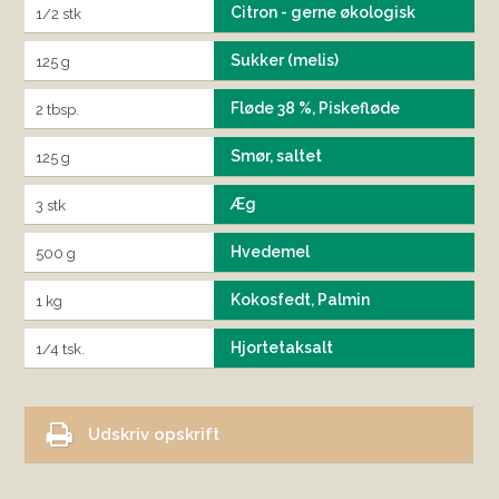
Citron - gerne økologisk
1/2 stk
Sukker (melis)
125 g
Fløde 38 %, Piskefløde
2 tbsp.
Smør, saltet
125 g
Æg
3 stk
Hvedemel
500 g
Kokosfedt, Palmin
1 kg
Hjortetaksalt
1/4 tsk.
Udskriv opskrift