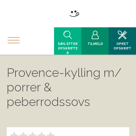
SØG EFTER
TILMELD
OPRET
OPSKRIFTE
OPSKRIFT
R
Provence-kylling m/
porrer &
peberrodssovs