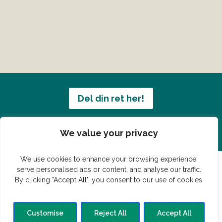
Del din ret her!
Har du en konge ret du vil dele?
We value your privacy
We use cookies to enhance your browsing experience,
serve personalised ads or content, and analyse our traffic.
By clicking "Accept All", you consent to our use of cookies.
© Vildmedmad.dk 2019. God og nem mad!
Forside
Gastroshop
Madjokes
Mad tips
Madblog
Customise
Reject All
Accept All
Hovedret
Bagværk
Forret
Buffet
Dessert