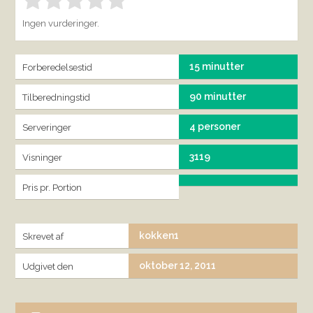
Bedøm denne vare:
INDSEND BEDØMMELSE
1.00
Ingen vurderinger.
15 minutter
Forberedelsestid
90 minutter
Tilberedningstid
4 personer
Serveringer
3119
Visninger
Pris pr. Portion
kokken1
Skrevet af
oktober 12, 2011
Udgivet den