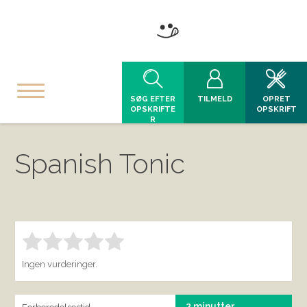
SØG EFTER
TILMELD
OPRET
OPSKRIFTE
OPSKRIFT
R
Spanish Tonic
Bedøm denne vare:
INDSEND BEDØMMELSE
1.00
Ingen vurderinger.
2 minutter