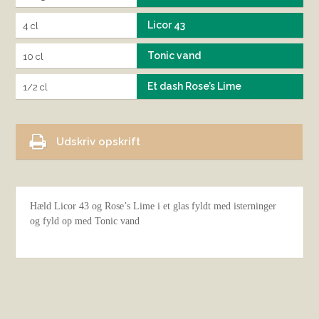
Licor 43
4 cl
Tonic vand
10 cl
Et dash Rose’s Lime
1/2 cl
Udskriv opskrift
Hæld Licor 43 og Rose’s Lime i et glas fyldt med isterninger
og fyld op med Tonic vand