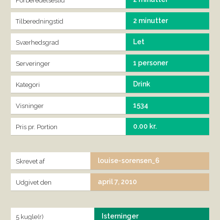
Forberedelsestid
2 minutter
Tilberedningstid
Let
Sværhedsgrad
1 personer
Serveringer
Drink
Kategori
1534
Visninger
0.00 kr.
Pris pr. Portion
louise-sorensen_6
Skrevet af
april 7, 2010
Udgivet den
Isterninger
5 kugle(r)