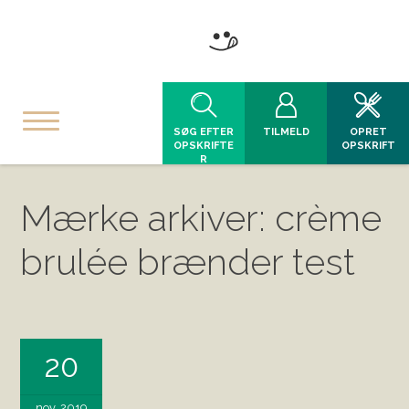
SØG EFTER
TILMELD
OPRET
OPSKRIFTE
OPSKRIFT
R
Mærke arkiver: crème
brulée brænder test
20
nov, 2019