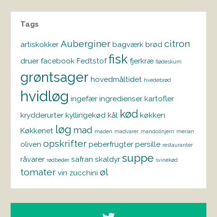
Tags
Auberginer
citron
artiskokker
bagværk
brød
fisk
druer
facebook
Fedtstof
fjerkræ
flødeskum
grøntsager
hovedmåltidet
hvedebrød
hvidløg
ingefær
ingredienser
kartofler
kød
krydderurter
kyllingekød
kål
køkken
løg
mad
Køkkenet
maden
madvarer
mandolinjern
merian
opskrifter
oliven
peberfrugter
persille
restauranter
suppe
råvarer
safran
skaldyr
rødbeder
svinekød
tomater
øl
vin
zucchini