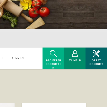
ET
DESSERT
SØG EFTER
TILMELD
OPRET
OPSKRIFTE
OPSKRIFT
R