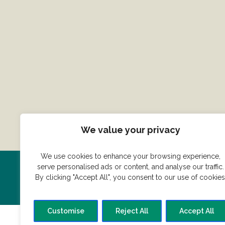
We value your privacy
We use cookies to enhance your browsing experience,
serve personalised ads or content, and analyse our traffic.
Har du en konge ret du vil dele
By clicking "Accept All", you consent to our use of cookies
Customise
Reject All
Accept All