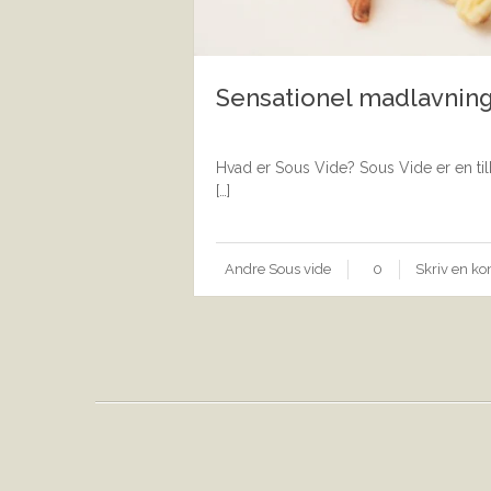
Sensationel madlavnin
Hvad er Sous Vide? Sous Vide er en ti
[…]
Andre
Sous vide
0
Skriv en k