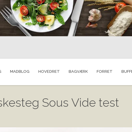
S
MADBLOG
HOVEDRET
BAGVÆRK
FORRET
BUFF
skesteg Sous Vide test