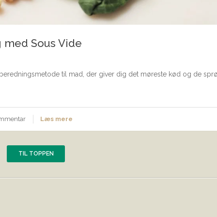
g med Sous Vide
lberedningsmetode til mad, der giver dig det møreste kød og de spr
ommentar
Læs mere
TIL TOPPEN