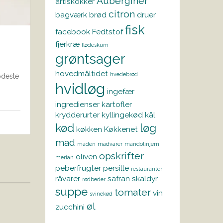
Auberginer
artiskokker
citron
bagværk
brød
druer
fisk
facebook
Fedtstof
fjerkræ
flødeskum
grøntsager
hovedmåltidet
hvedebrød
ødeste
hvidløg
ingefær
ingredienser
kartofler
krydderurter
kyllingekød
kål
kød
løg
køkken
Køkkenet
mad
maden
madvarer
mandolinjern
opskrifter
oliven
merian
peberfrugter
persille
restauranter
råvarer
safran
skaldyr
rødbeder
suppe
tomater
vin
svinekød
øl
zucchini