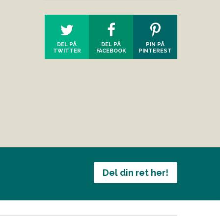
DEL PÅ
DEL PÅ
PIN PÅ
TWITTER
FACEBOOK
PINTEREST
Del din ret her!