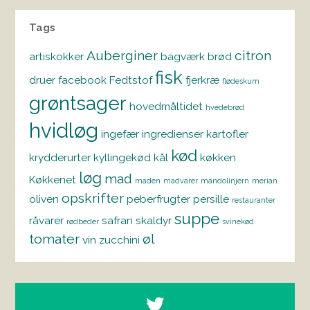
Tags
Auberginer
citron
artiskokker
bagværk
brød
fisk
druer
facebook
Fedtstof
fjerkræ
flødeskum
grøntsager
hovedmåltidet
hvedebrød
hvidløg
ingefær
ingredienser
kartofler
kød
krydderurter
kyllingekød
kål
køkken
løg
mad
Køkkenet
maden
madvarer
mandolinjern
merian
opskrifter
oliven
peberfrugter
persille
restauranter
suppe
råvarer
safran
skaldyr
rødbeder
svinekød
tomater
øl
vin
zucchini