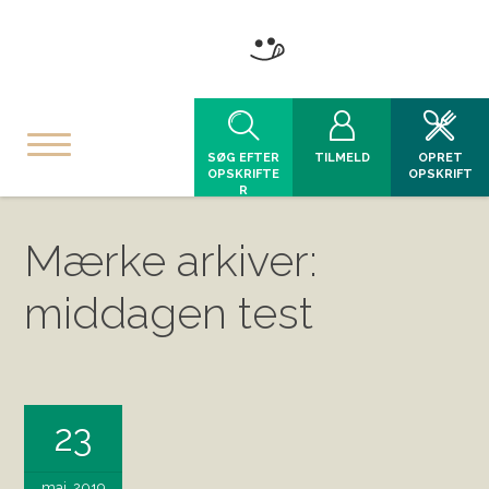
SØG EFTER
TILMELD
OPRET
OPSKRIFTE
OPSKRIFT
R
Mærke arkiver:
middagen test
23
maj, 2019