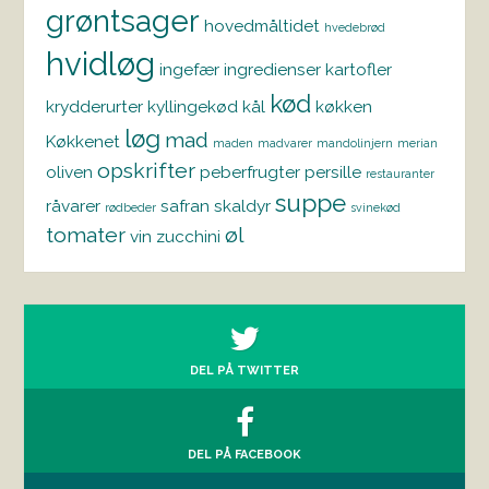
grøntsager
hovedmåltidet
hvedebrød
hvidløg
ingefær
ingredienser
kartofler
kød
krydderurter
kyllingekød
kål
køkken
løg
mad
Køkkenet
maden
madvarer
mandolinjern
merian
opskrifter
oliven
peberfrugter
persille
restauranter
suppe
råvarer
safran
skaldyr
rødbeder
svinekød
tomater
øl
vin
zucchini
DEL PÅ TWITTER
DEL PÅ FACEBOOK