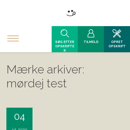
SØG EFTER
TILMELD
OPRET
OPSKRIFTE
OPSKRIFT
R
Mærke arkiver:
mørdej test
04
jul, 2020