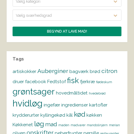
Vælg kategori
Vælg sværhedsgrad
Tags
Auberginer
citron
artiskokker
bagværk
brød
fisk
druer
facebook
Fedtstof
fjerkræ
flødeskum
grøntsager
hovedmåltidet
hvedebrød
hvidløg
ingefær
ingredienser
kartofler
kød
krydderurter
kyllingekød
kål
køkken
løg
mad
Køkkenet
maden
madvarer
mandolinjern
merian
opskrifter
oliven
peberfrugter
persille
restauranter