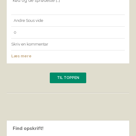
kød og de sprødeste […]
Andre
Sous vide
0
Skriv en kommentar
Læs mere
TIL TOPPEN
Find opskrift!