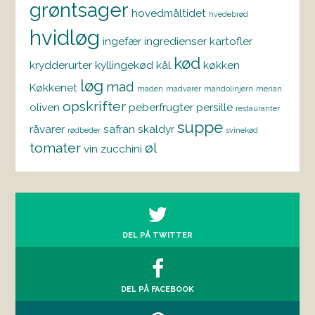
grøntsager
hovedmåltidet
hvedebrød
hvidløg
ingefær
ingredienser
kartofler
kød
krydderurter
kyllingekød
kål
køkken
løg
mad
Køkkenet
maden
madvarer
mandolinjern
merian
opskrifter
oliven
peberfrugter
persille
restauranter
suppe
råvarer
safran
skaldyr
rødbeder
svinekød
tomater
øl
vin
zucchini
DEL PÅ TWITTER
DEL PÅ FACEBOOK