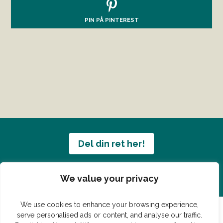
PIN PÅ PINTEREST
Del din ret her!
Har du en konge ret du vil dele?
We value your privacy
We use cookies to enhance your browsing experience,
serve personalised ads or content, and analyse our traffic.