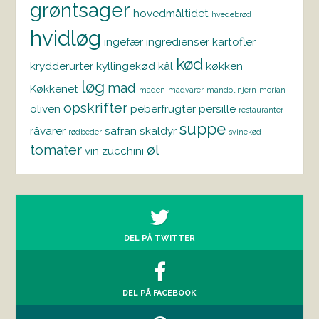
grøntsager
hovedmåltidet
hvedebrød
hvidløg
ingefær
ingredienser
kartofler
kød
krydderurter
kyllingekød
kål
køkken
løg
mad
Køkkenet
maden
madvarer
mandolinjern
merian
opskrifter
oliven
peberfrugter
persille
restauranter
suppe
råvarer
safran
skaldyr
rødbeder
svinekød
tomater
øl
vin
zucchini
DEL PÅ TWITTER
DEL PÅ FACEBOOK