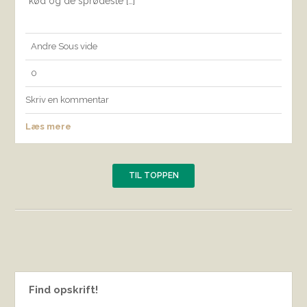
kød og de sprødeste […]
Andre
Sous vide
0
Skriv en kommentar
Læs mere
TIL TOPPEN
Find opskrift!