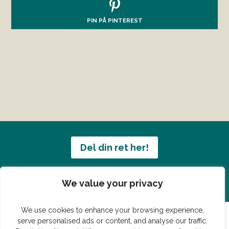
PIN PÅ PINTEREST
Del din ret her!
Har du en konge ret du vil dele?
We value your privacy
We use cookies to enhance your browsing experience,
serve personalised ads or content, and analyse our traffic.