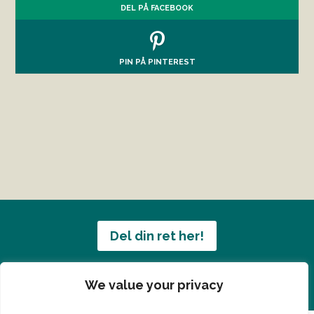
DEL PÅ FACEBOOK
PIN PÅ PINTEREST
Del din ret her!
Har du en konge ret du vil dele?
We value your privacy