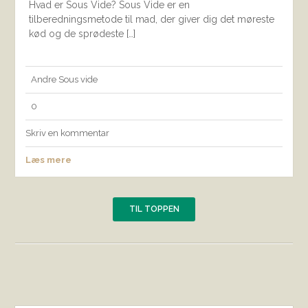
Hvad er Sous Vide? Sous Vide er en
tilberedningsmetode til mad, der giver dig det møreste
kød og de sprødeste […]
Andre
Sous vide
0
Skriv en kommentar
Læs mere
TIL TOPPEN