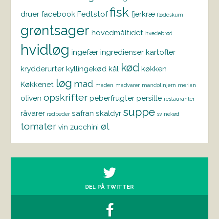
fisk
druer
facebook
Fedtstof
fjerkræ
flødeskum
grøntsager
hovedmåltidet
hvedebrød
hvidløg
ingefær
ingredienser
kartofler
kød
krydderurter
kyllingekød
kål
køkken
løg
mad
Køkkenet
maden
madvarer
mandolinjern
merian
opskrifter
oliven
peberfrugter
persille
restauranter
suppe
råvarer
safran
skaldyr
rødbeder
svinekød
tomater
øl
vin
zucchini
DEL PÅ TWITTER