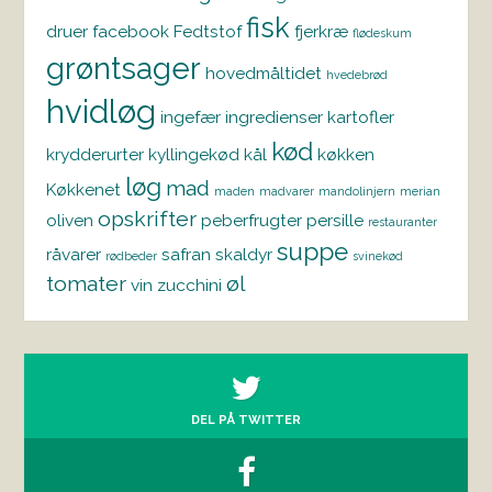
fisk
druer
facebook
Fedtstof
fjerkræ
flødeskum
grøntsager
hovedmåltidet
hvedebrød
hvidløg
ingefær
ingredienser
kartofler
kød
krydderurter
kyllingekød
kål
køkken
løg
mad
Køkkenet
maden
madvarer
mandolinjern
merian
opskrifter
oliven
peberfrugter
persille
restauranter
suppe
råvarer
safran
skaldyr
rødbeder
svinekød
tomater
øl
vin
zucchini
DEL PÅ TWITTER