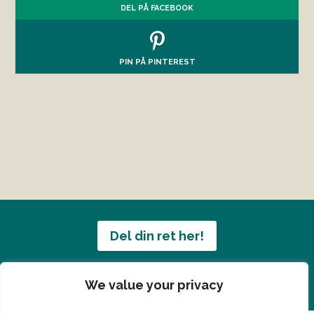
DEL PÅ FACEBOOK
PIN PÅ PINTEREST
Del din ret her!
Har du en konge ret du vil dele?
We value your privacy