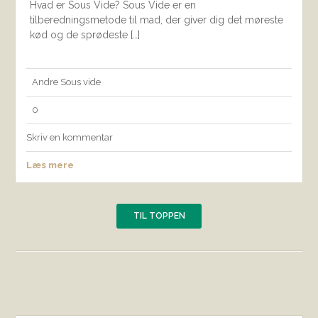
Hvad er Sous Vide? Sous Vide er en
tilberedningsmetode til mad, der giver dig det møreste
kød og de sprødeste […]
Andre
Sous vide
0
Skriv en kommentar
Læs mere
TIL TOPPEN