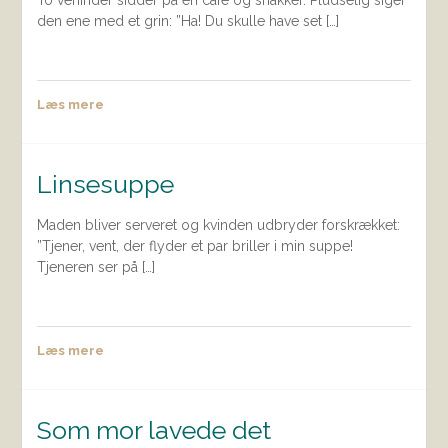
To veninder sidder på en café og snakker. Pludselig siger
den ene med et grin: ”Ha! Du skulle have set […]
Læs mere
Linsesuppe
Maden bliver serveret og kvinden udbryder forskrækket:
”Tjener, vent, der flyder et par briller i min suppe!
Tjeneren ser på […]
Læs mere
Som mor lavede det