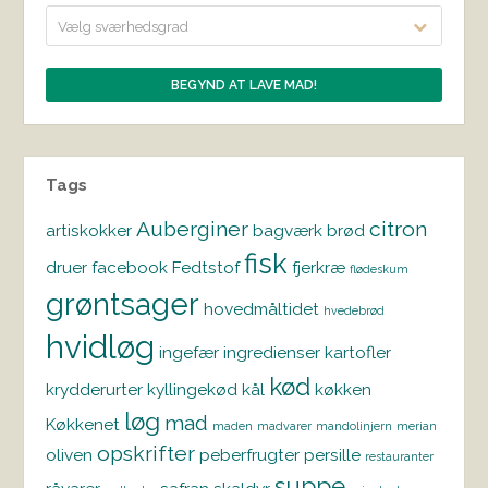
Vælg sværhedsgrad
Tags
Auberginer
citron
artiskokker
bagværk
brød
fisk
druer
facebook
Fedtstof
fjerkræ
flødeskum
grøntsager
hovedmåltidet
hvedebrød
hvidløg
ingefær
ingredienser
kartofler
kød
krydderurter
kyllingekød
kål
køkken
løg
mad
Køkkenet
maden
madvarer
mandolinjern
merian
opskrifter
oliven
peberfrugter
persille
restauranter
suppe