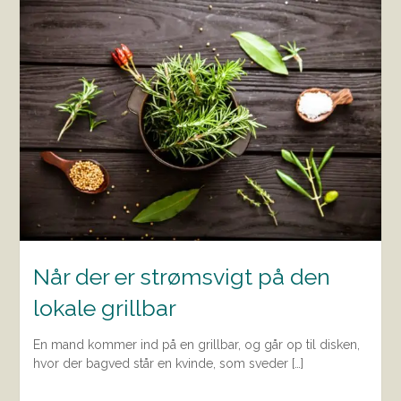
Når der er strømsvigt på den
lokale grillbar
En mand kommer ind på en grillbar, og går op til disken,
hvor der bagved står en kvinde, som sveder […]