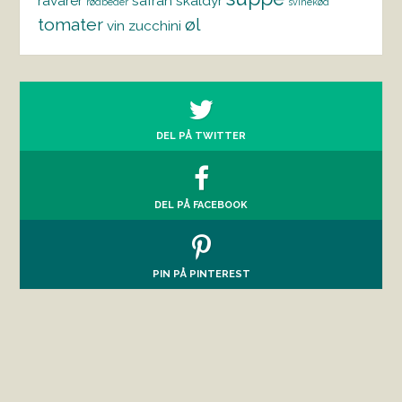
råvarer
safran
skaldyr
rødbeder
svinekød
tomater
øl
vin
zucchini
DEL PÅ TWITTER
DEL PÅ FACEBOOK
PIN PÅ PINTEREST