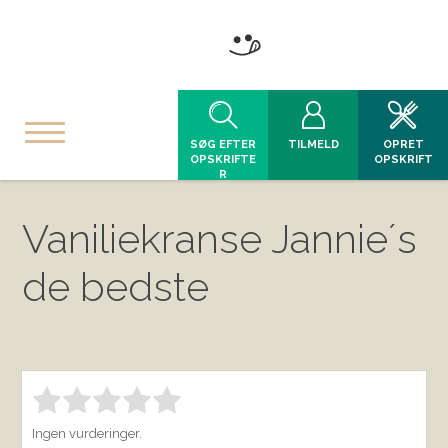
SØG EFTER
TILMELD
OPRET
OPSKRIFTE
OPSKRIFT
R
Vaniliekranse Jannie´s
de bedste
Bedøm denne vare:
INDSEND BEDØMMELSE
1.00
Ingen vurderinger.