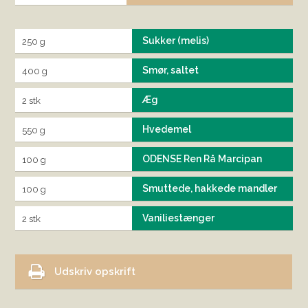
Sukker (melis)
250 g
Smør, saltet
400 g
Æg
2 stk
Hvedemel
550 g
ODENSE Ren Rå Marcipan
100 g
Smuttede, hakkede mandler
100 g
Vaniliestænger
2 stk
Udskriv opskrift