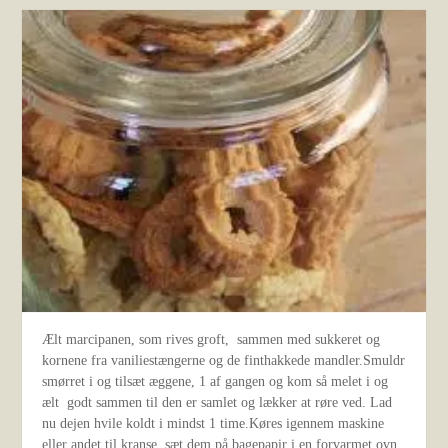
Ælt marcipanen, som rives groft, sammen med sukkeret og
kornene fra vaniliestængerne og de finthakkede mandler.Smuldr
smørret i og tilsæt æggene, 1 af gangen og kom så melet i og
ælt godt sammen til den er samlet og lækker at røre ved. Lad
nu dejen hvile koldt i mindst 1 time.Køres igennem maskine
eller andet til kranse, sæt dem på bagepapir i en forvarmet ovn