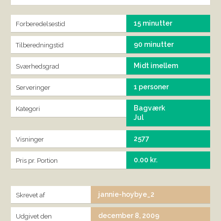
15 minutter
Forberedelsestid
90 minutter
Tilberedningstid
Midt imellem
Sværhedsgrad
1 personer
Serveringer
Bagværk
Kategori
Jul
2577
Visninger
0.00 kr.
Pris pr. Portion
jannie-hoybye_2
Skrevet af
december 8, 2009
Udgivet den