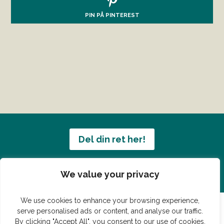
PIN PÅ PINTEREST
Del din ret her!
Har du en konge ret du vil dele?
We value your privacy
We use cookies to enhance your browsing experience,
serve personalised ads or content, and analyse our traffic.
By clicking "Accept All", you consent to our use of cookies.
© Vildmedmad.dk 2019. God og nem mad!