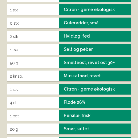
Citron - gerne økologisk
1 stk
Gulerødder, små
6 stk
Hvidløg, fed
2 stk
Salt og peber
1 tsk.
Smelteost, revet ost 30+
50 g
Muskatnød, revet
2 knsp.
Citron - gerne økologisk
1 stk
Fløde 26%
4 dl
Persille, frisk
1 bdt.
Smør, saltet
20 g