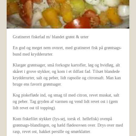
Gratineret fiskefad m/ blandet grønt & urter
En god og meget nem ovnret, med gratineret fisk på grøntsags-
bund med krydderurter.
Klargør grøntsager, små forkogte kartofler, løg og hvidløg, alt
skåret i grove stykker, og kom i et ildfast fad. Tilsæt blandede
krydderurter, salt og peber, lidt rapsolie og citronsaft. Man kan
bruge ens favorit grøntsager.
Kog piskefløde ind, og smag til med citron, revet muskat, salt
og peber. Tag gryden af varmen og vend lidt revet ost i (gem
lidt revet ost til topping).
Kom fiskefilet stykker (lys-sej, torsk el. hellefisk) ovenpå
grøntsags-blandingen, og hæld flødesovsen over. Drys over med
rasp, revet ost, hakket persille og smørklatter.