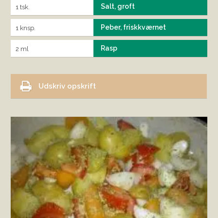
Salt, groft
1 tsk.
Peber, friskkværnet
1 knsp.
Rasp
2 ml
Udskriv opskrift