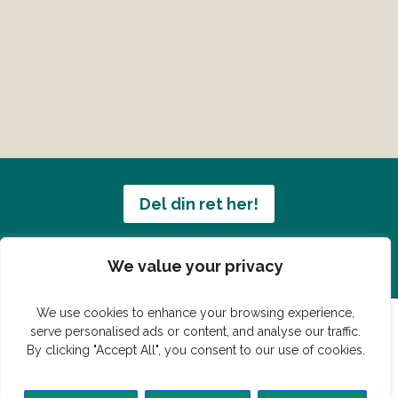
Del din ret her!
Har du en konge ret du vil dele?
We value your privacy
We use cookies to enhance your browsing experience,
serve personalised ads or content, and analyse our traffic.
By clicking "Accept All", you consent to our use of cookies.
© Vildmedmad.dk 2019. God og nem mad!
Forside
Gastroshop
Madjokes
Mad tips
Madblog