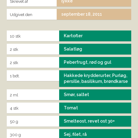
lykke
Skrevet af
september 18, 2011
Udgivet den
Kartofler
10 stk
Salatløg
2 stk
Peberfrugt, rød og gul
2 stk
Hakkede krydderurter, Purløg,
1 bdt.
persille, basilikum, brøndkarse
Smør, saltet
2 ml
Tomat
4 stk
Smelteost, revet ost 30+
50 g
Sej, filet, rå
300 g