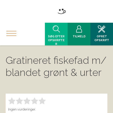
SØG EFTER
TILMELD
OPRET
OPSKRIFTE
OPSKRIFT
R
Gratineret fiskefad m/
blandet grønt & urter
Bedøm denne vare:
INDSEND BEDØMMELSE
1.00
Ingen vurderinger.