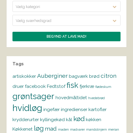
Vælg kategori
Vælg sværhedsgrad
Tags
Auberginer
citron
artiskokker
bagværk
brød
fisk
druer
facebook
Fedtstof
fjerkræ
flødeskum
grøntsager
hovedmåltidet
hvedebrød
hvidløg
ingefær
ingredienser
kartofler
kød
krydderurter
kyllingekød
kål
køkken
løg
mad
Køkkenet
maden
madvarer
mandolinjern
merian