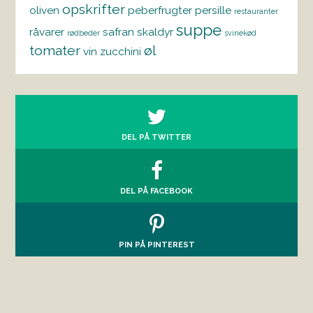
opskrifter
oliven
peberfrugter
persille
restauranter
suppe
råvarer
safran
skaldyr
rødbeder
svinekød
tomater
øl
vin
zucchini
DEL PÅ TWITTER
DEL PÅ FACEBOOK
PIN PÅ PINTEREST