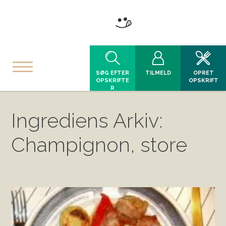
SØG EFTER
TILMELD
OPRET
OPSKRIFTE
OPSKRIFT
R
Ingrediens Arkiv:
Champignon, store