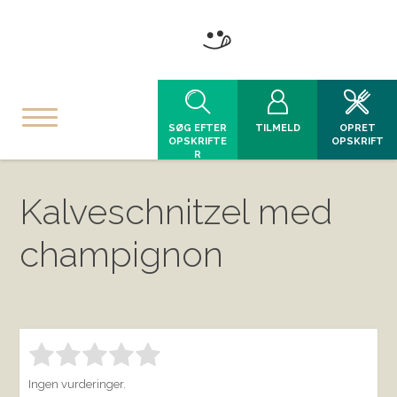
SØG EFTER
TILMELD
OPRET
OPSKRIFTE
OPSKRIFT
R
Kalveschnitzel med
champignon
Bedøm denne vare:
INDSEND BEDØMMELSE
1.00
Ingen vurderinger.