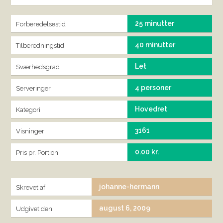
25 minutter
Forberedelsestid
40 minutter
Tilberedningstid
Let
Sværhedsgrad
4 personer
Serveringer
Hovedret
Kategori
3161
Visninger
0.00 kr.
Pris pr. Portion
johanne-hermann
Skrevet af
august 6, 2009
Udgivet den