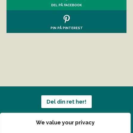
DEL PÅ FACEBOOK
PIN PÅ PINTEREST
Del din ret her!
Har du en konge ret du vil dele?
We value your privacy