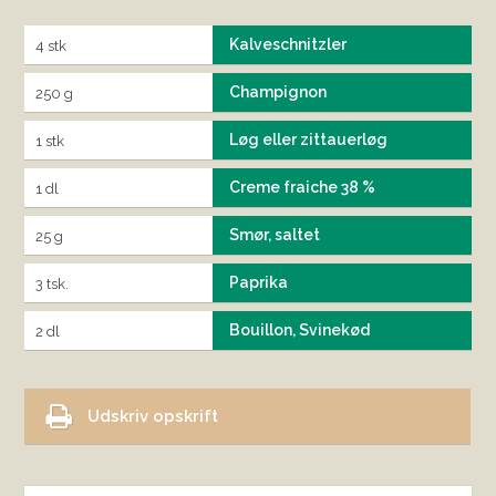
Kalveschnitzler
4 stk
Champignon
250 g
Løg eller zittauerløg
1 stk
Creme fraiche 38 %
1 dl
Smør, saltet
25 g
Paprika
3 tsk.
Bouillon, Svinekød
2 dl
Udskriv opskrift