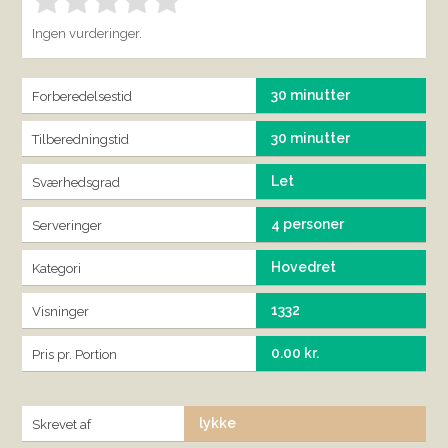
Bedøm denne vare:
INDSEND BEDØMMELSE
1.00
Ingen vurderinger.
30 minutter
Forberedelsestid
30 minutter
Tilberedningstid
Let
Sværhedsgrad
4 personer
Serveringer
Hovedret
Kategori
1332
Visninger
0.00 kr.
Pris pr. Portion
lykke
Skrevet af