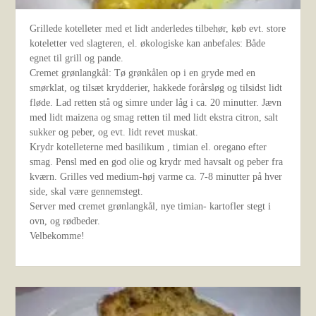
Grillede kotelleter med et lidt anderledes tilbehør, køb evt. store
koteletter ved slagteren, el. økologiske kan anbefales: Både
egnet til grill og pande.
Cremet grønlangkål: Tø grønkålen op i en gryde med en
smørklat, og tilsæt krydderier, hakkede forårsløg og tilsidst lidt
fløde. Lad retten stå og simre under låg i ca. 20 minutter. Jævn
med lidt maizena og smag retten til med lidt ekstra citron, salt
sukker og peber, og evt. lidt revet muskat.
Krydr kotelleterne med basilikum , timian el. oregano efter
smag. Pensl med en god olie og krydr med havsalt og peber fra
kværn. Grilles ved medium-høj varme ca. 7-8 minutter på hver
side, skal være gennemstegt.
Server med cremet grønlangkål, nye timian- kartofler stegt i
ovn, og rødbeder.
Velbekomme!