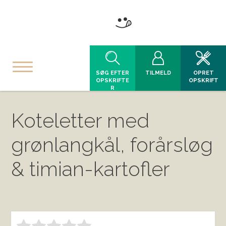
SØG EFTER
TILMELD
OPRET
OPSKRIFTE
OPSKRIFT
R
Koteletter med
grønlangkål, forårsløg
& timian-kartofler