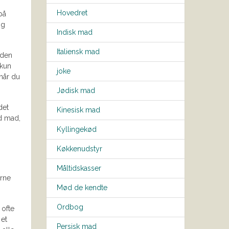
Hovedret
på
og
Indisk mad
Italiensk mad
iden
 kun
joke
 når du
Jødisk mad
det
Kinesisk mad
od mad,
Kyllingekød
Køkkenudstyr
Måltidskasser
erne
Mød de kendte
Ordbog
 ofte
 et
Persisk mad