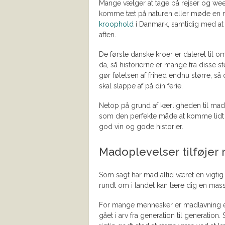
Mange vælger at tage på rejser og week
komme tæt på naturen eller møde en ny 
kroophold
i Danmark, samtidig med at 
aften.
De første danske kroer er dateret til o
da, så historierne er mange fra disse st
gør følelsen af frihed endnu større, så
skal slappe af på din ferie.
Netop på grund af kærligheden til mad
som den perfekte måde at komme lidt v
god vin og gode historier.
Madoplevelser tilføjer n
Som sagt har mad altid været en vigtig 
rundt om i landet kan lære dig en mass
For mange mennesker er madlavning en 
gået i arv fra generation til generatio