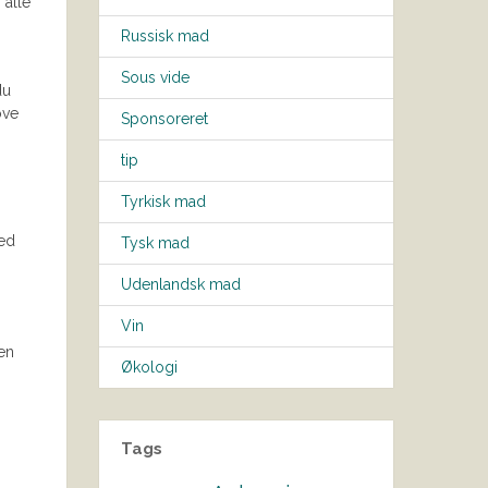
 alle
Russisk mad
Sous vide
du
ove
Sponsoreret
tip
Tyrkisk mad
med
Tysk mad
Udenlandsk mad
Vin
 en
Økologi
Tags