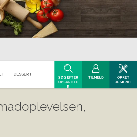
ET
DESSERT
SØG EFTER
TILMELD
OPRET
OPSKRIFTE
OPSKRIFT
R
 madoplevelsen,