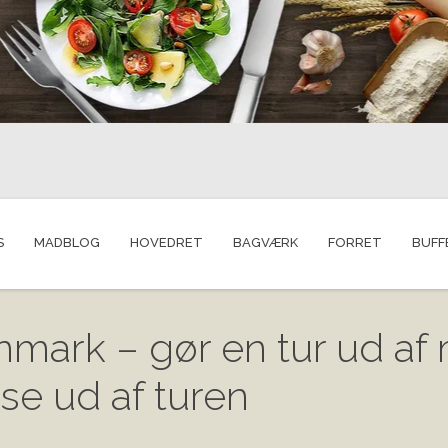
S
MADBLOG
HOVEDRET
BAGVÆRK
FORRET
BUFF
nmark – gør en tur ud af
se ud af turen