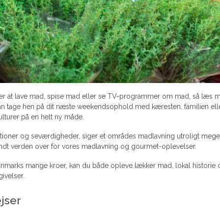
er at lave mad, spise mad eller se TV-programmer om mad, så læs 
u kan tage hen på dit næste weekendsophold med kæresten, familien ell
lturer på en helt ny måde.
ditioner og seværdigheder, siger et områdes madlavning utroligt meg
endt verden over for vores madlavning og gourmet-oplevelser.
nmarks mange kroer, kan du både opleve lækker mad, lokal historie o
ivelser.
jser