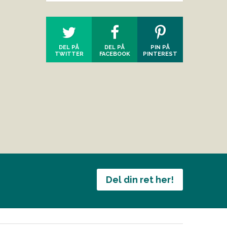
DEL PÅ
DEL PÅ
PIN PÅ
TWITTER
FACEBOOK
PINTEREST
Del din ret her!