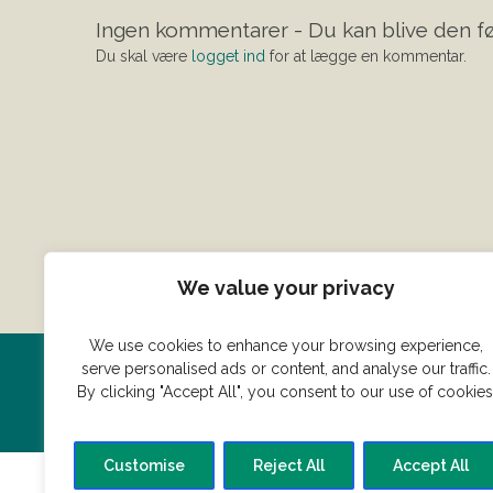
Ingen kommentarer - Du kan blive den fø
Du skal være
logget ind
for at lægge en kommentar.
We value your privacy
We use cookies to enhance your browsing experience,
serve personalised ads or content, and analyse our traffic.
Har du en konge ret du vil dele
By clicking "Accept All", you consent to our use of cookies
Customise
Reject All
Accept All