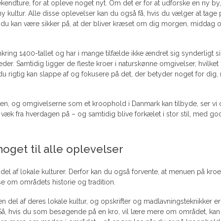
endture, for at opleve noget nyt. Om det er for at udforske en ny by,
kultur. Alle disse oplevelser kan du også få, hvis du vælger at tage 
du kan være sikker på, at der bliver kræset om dig morgen, middag 
mkring 1400-tallet og har i mange tilfælde ikke ændret sig synderligt s
eder. Samtidig ligger de fleste kroer i naturskønne omgivelser, hvilket
 du rigtig kan slappe af og fokusere på det, der betyder noget for dig,
en, og omgivelserne som et kroophold i Danmark kan tilbyde, ser vi 
æk fra hverdagen på – og samtidig blive forkælet i stor stil, med g
oget til alle oplevelser
del af lokale kulturer. Derfor kan du også forvente, at menuen på kro
e om områdets historie og tradition.
del af deres lokale kultur, og opskrifter og madlavningsteknikker er
n. Så, hvis du som besøgende på en kro, vil lære mere om området, kan