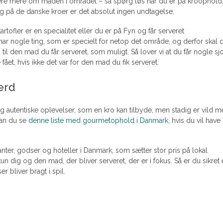
 lære mere om maden i området – så spørg løs når du er på kroophold,
 og på de danske kroer er det absolut ingen undtagelse.
tofler er en specialitet eller du er på Fyn og får serveret
har nogle ting, som er specielt for netop det område, og derfor skal 
til den mad du får serveret, som muligt. Så lover vi at du får nogle sj
ået, hvis ikke det var for den mad du fik serveret.
ærd
 og autentiske oplevelser, som en kro kan tilbyde, men stadig er vild 
kan du se
denne liste med gourmetophold i Danmark
, hvis du vil have
uranter, godser og hoteller i Danmark, som sætter stor pris på lokal
un dig og den mad, der bliver serveret, der er i fokus. Så er du sikret
r bliver bragt i spil.
EDØMMELSE