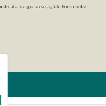
rste til at lægge en smagfuld kommentar!
?
.