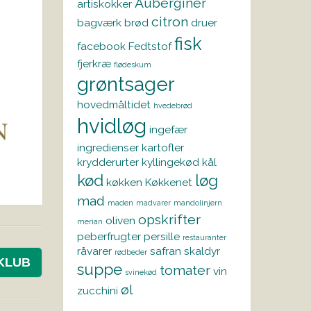
Auberginer
artiskokker
citron
bagværk
brød
druer
fisk
facebook
Fedtstof
fjerkræ
flødeskum
grøntsager
hovedmåltidet
hvedebrød
hvidløg
ingefær
ingredienser
kartofler
krydderurter
kyllingekød
kål
kød
løg
køkken
Køkkenet
mad
maden
madvarer
mandolinjern
opskrifter
oliven
merian
peberfrugter
persille
restauranter
råvarer
safran
skaldyr
rødbeder
KLUB
suppe
tomater
vin
svinekød
øl
zucchini