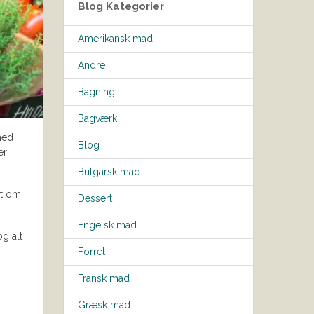
Blog Kategorier
Amerikansk mad
Andre
Bagning
Bagværk
med
Blog
er
Bulgarsk mad
et om
Dessert
Engelsk mad
g alt
Forret
Fransk mad
Græsk mad