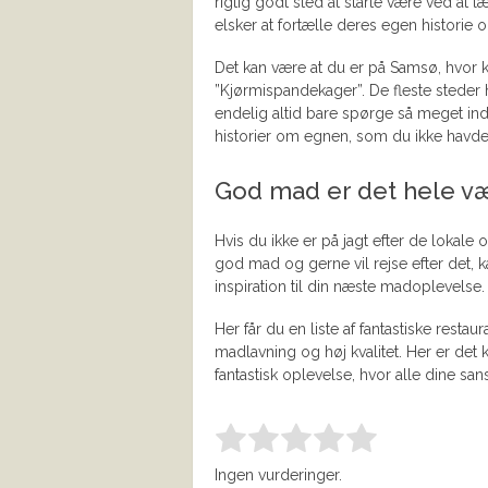
rigtig godt sted at starte være ved at
elsker at fortælle deres egen historie
Det kan være at du er på Samsø, hvor kar
”Kjørmispandekager”. De fleste steder 
endelig altid bare spørge så meget ind 
historier om egnen, som du ikke havde f
God mad er det hele v
Hvis du ikke er på jagt efter de lokale
god mad og gerne vil rejse efter det, 
inspiration til din næste madoplevelse.
Her får du en liste af fantastiske resta
madlavning og høj kvalitet. Her er det k
fantastisk oplevelse, hvor alle dine sanse
Bedøm denne vare:
INDSEND B
1.00
Ingen vurderinger.