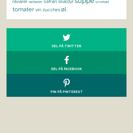
suppe
råvarer
safran
skaldyr
rødbeder
svinekød
tomater
øl
vin
zucchini
DEL PÅ TWITTER
DEL PÅ FACEBOOK
PIN PÅ PINTEREST