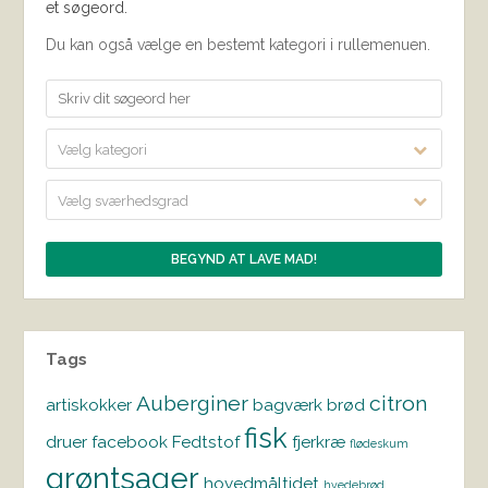
et søgeord.
Du kan også vælge en bestemt kategori i rullemenuen.
Vælg kategori
Vælg sværhedsgrad
Tags
Auberginer
citron
artiskokker
bagværk
brød
fisk
druer
facebook
Fedtstof
fjerkræ
flødeskum
grøntsager
hovedmåltidet
hvedebrød