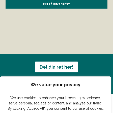
PIN PÅ PINTEREST
Del din ret her!
Har du en konge ret du vil dele?
We value your privacy
We use cookies to enhance your browsing experience,
serve personalised ads or content, and analyse our traffic.
By clicking "Accept All", you consent to our use of cookies.
© Vildmedmad.dk 2019. God og nem mad!