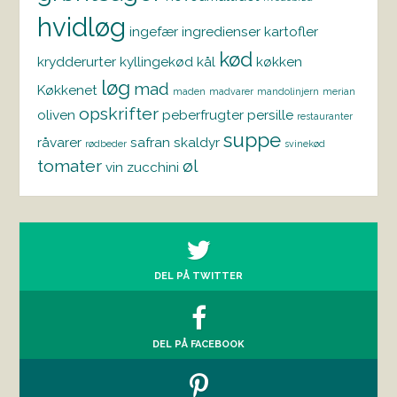
hvidløg
ingefær
ingredienser
kartofler
kød
krydderurter
kyllingekød
kål
køkken
løg
mad
Køkkenet
maden
madvarer
mandolinjern
merian
opskrifter
oliven
peberfrugter
persille
restauranter
suppe
råvarer
safran
skaldyr
rødbeder
svinekød
tomater
øl
vin
zucchini
DEL PÅ TWITTER
DEL PÅ FACEBOOK