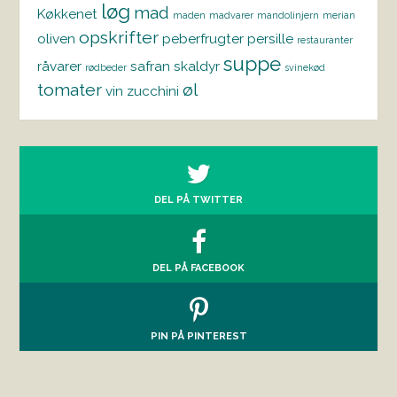
løg
mad
Køkkenet
maden
madvarer
mandolinjern
merian
opskrifter
oliven
peberfrugter
persille
restauranter
suppe
råvarer
safran
skaldyr
rødbeder
svinekød
tomater
øl
vin
zucchini
DEL PÅ TWITTER
DEL PÅ FACEBOOK
PIN PÅ PINTEREST