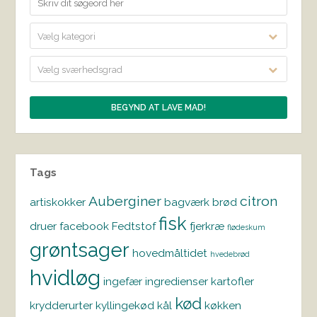
Vælg kategori
Vælg sværhedsgrad
Tags
Auberginer
citron
artiskokker
bagværk
brød
fisk
druer
facebook
Fedtstof
fjerkræ
flødeskum
grøntsager
hovedmåltidet
hvedebrød
hvidløg
ingefær
ingredienser
kartofler
kød
krydderurter
kyllingekød
kål
køkken