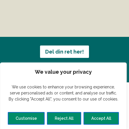
Del din ret her!
Har du en konge ret du vil dele?
We value your privacy
We use cookies to enhance your browsing experience,
serve personalised ads or content, and analyse our traffic.
By clicking "Accept All", you consent to our use of cookies.
© Vildmedmad.dk 2019. God og nem mad!
Forside
Gastroshop
Madjokes
Mad tips
Madblog
Customise
Reject All
Accept All
Hovedret
Bagværk
Forret
Buffet
Dessert