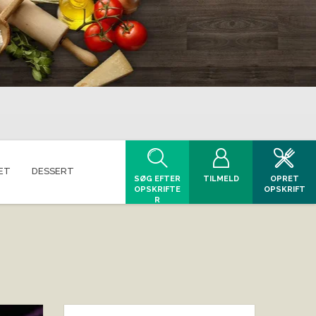
ET
DESSERT
SØG EFTER
TILMELD
OPRET
OPSKRIFTE
OPSKRIFT
R