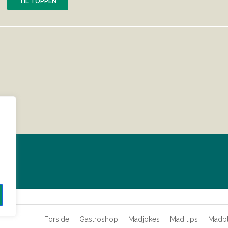
TIL TOPPEN
?
.
Forside
Gastroshop
Madjokes
Mad tips
Madb