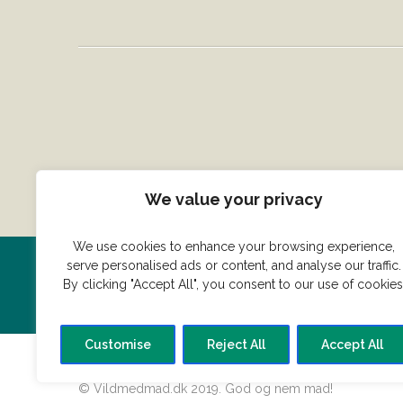
We value your privacy
We use cookies to enhance your browsing experience,
serve personalised ads or content, and analyse our traffic.
Har du en konge ret du vil dele
By clicking "Accept All", you consent to our use of cookies
Customise
Reject All
Accept All
© Vildmedmad.dk 2019. God og nem mad!