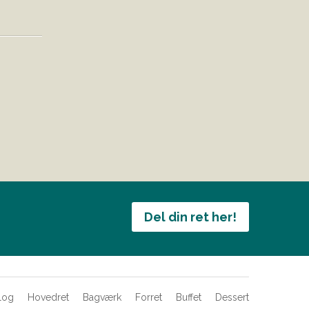
Del din ret her!
log
Hovedret
Bagværk
Forret
Buffet
Dessert