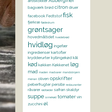
Auberginer
artiskokker
citron
bagværk
brød
druer
fisk
facebook
Fedtstof
fjerkræ
flødeskum
grøntsager
hovedmåltidet
hvedebrød
hvidløg
ingefær
ingredienser
kartofler
krydderurter
kyllingekød
kål
kød
løg
køkken
Køkkenet
mad
maden
madvarer
mandolinjern
opskrifter
oliven
merian
peberfrugter
persille
restauranter
råvarer
safran
skaldyr
rødbeder
suppe
tomater
vin
svinekød
øl
zucchini