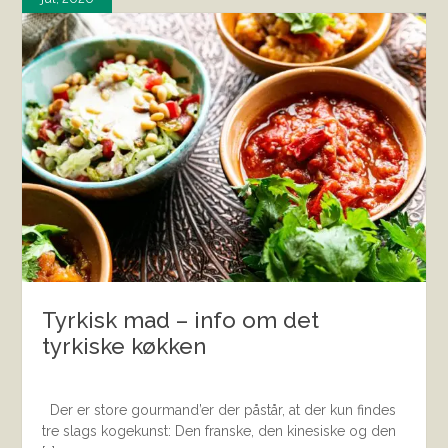
Tyrkisk mad – info om det
tyrkiske køkken
Der er store gourmand’er der påstår, at der kun findes
tre slags kogekunst: Den franske, den kinesiske og den