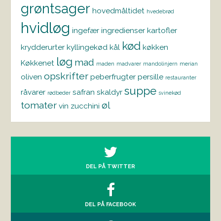
grøntsager
hovedmåltidet
hvedebrød
hvidløg
ingefær
ingredienser
kartofler
kød
krydderurter
kyllingekød
kål
køkken
løg
mad
Køkkenet
maden
madvarer
mandolinjern
merian
opskrifter
oliven
peberfrugter
persille
restauranter
suppe
råvarer
safran
skaldyr
rødbeder
svinekød
tomater
øl
vin
zucchini
DEL PÅ TWITTER
DEL PÅ FACEBOOK