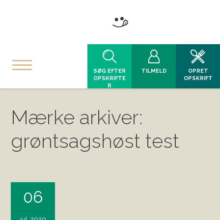
SØG EFTER
TILMELD
OPRET
OPSKRIFTE
OPSKRIFT
R
Mærke arkiver:
grøntsagshøst test
06
jul, 2020