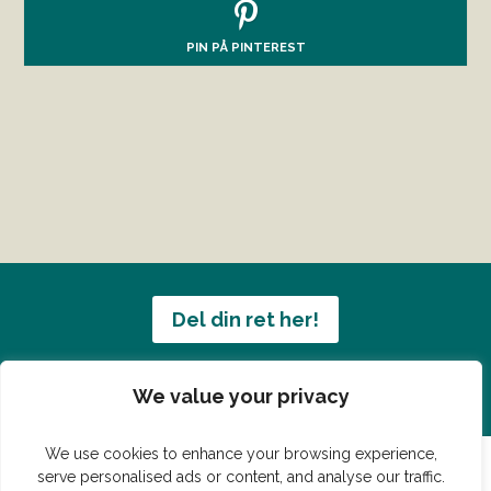
PIN PÅ PINTEREST
Del din ret her!
Har du en konge ret du vil dele?
We value your privacy
We use cookies to enhance your browsing experience,
serve personalised ads or content, and analyse our traffic.