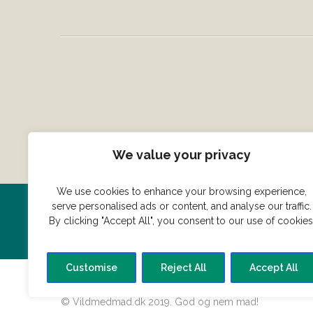
We value your privacy
We use cookies to enhance your browsing experience,
serve personalised ads or content, and analyse our traffic.
Har du en konge ret du vil dele
By clicking "Accept All", you consent to our use of cookies
Customise
Reject All
Accept All
© Vildmedmad.dk 2019. God og nem mad!