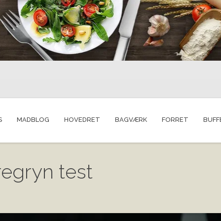
S
MADBLOG
HOVEDRET
BAGVÆRK
FORRET
BUFF
egryn test