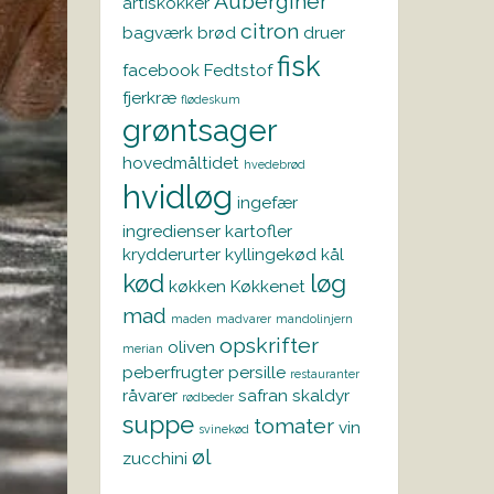
Auberginer
artiskokker
citron
bagværk
brød
druer
fisk
facebook
Fedtstof
fjerkræ
flødeskum
grøntsager
hovedmåltidet
hvedebrød
hvidløg
ingefær
ingredienser
kartofler
krydderurter
kyllingekød
kål
kød
løg
køkken
Køkkenet
mad
maden
madvarer
mandolinjern
opskrifter
oliven
merian
peberfrugter
persille
restauranter
råvarer
safran
skaldyr
rødbeder
suppe
tomater
vin
svinekød
øl
zucchini