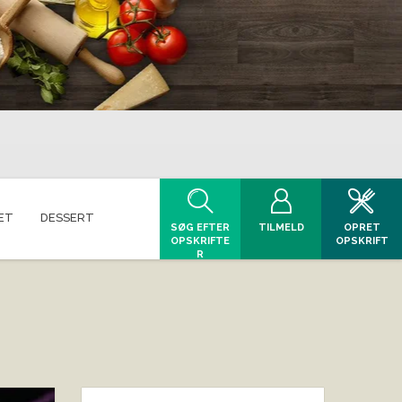
ET
DESSERT
SØG EFTER
TILMELD
OPRET
OPSKRIFTE
OPSKRIFT
R