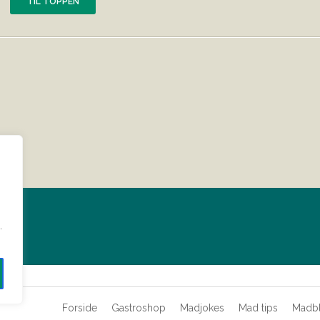
TIL TOPPEN
?
.
Forside
Gastroshop
Madjokes
Mad tips
Madb