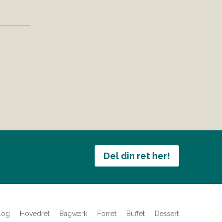
Del din ret her!
log
Hovedret
Bagværk
Forret
Buffet
Dessert