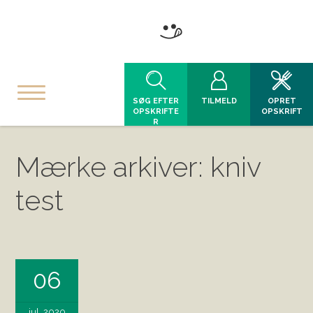
SØG EFTER
TILMELD
OPRET
OPSKRIFTE
OPSKRIFT
R
Mærke arkiver: kniv
test
06
jul, 2020