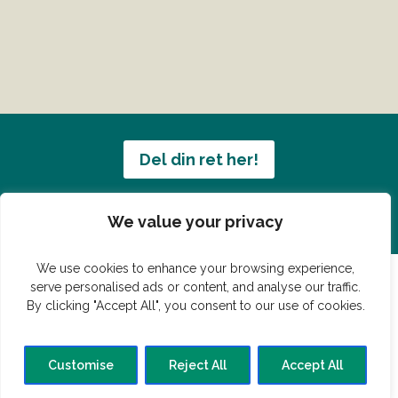
Del din ret her!
Har du en konge ret du vil dele?
We value your privacy
We use cookies to enhance your browsing experience,
serve personalised ads or content, and analyse our traffic.
By clicking "Accept All", you consent to our use of cookies.
© Vildmedmad.dk 2019. God og nem mad!
Forside
Gastroshop
Madjokes
Mad tips
Madblog
Customise
Reject All
Accept All
Hovedret
Bagværk
Forret
Buffet
Dessert