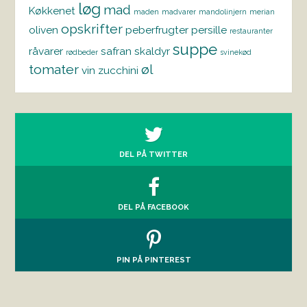
løg
mad
Køkkenet
maden
madvarer
mandolinjern
merian
opskrifter
oliven
peberfrugter
persille
restauranter
suppe
råvarer
safran
skaldyr
rødbeder
svinekød
tomater
øl
vin
zucchini
DEL PÅ TWITTER
DEL PÅ FACEBOOK
PIN PÅ PINTEREST