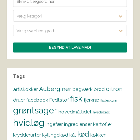
Vælg kategori
Vælg sværhedsgrad
Tags
Auberginer
citron
artiskokker
bagværk
brød
fisk
druer
facebook
Fedtstof
fjerkræ
flødeskum
grøntsager
hovedmåltidet
hvedebrød
hvidløg
ingefær
ingredienser
kartofler
kød
krydderurter
kyllingekød
kål
køkken