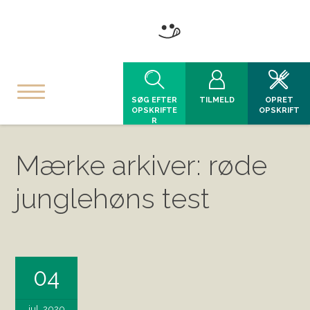
SØG EFTER
TILMELD
OPRET
OPSKRIFTE
OPSKRIFT
R
Mærke arkiver: røde
junglehøns test
04
jul, 2020