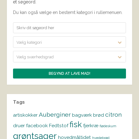
et søgeord.
Du kan også vælge en bestemt kategori i rullemenuen.
Vælg kategori
Vælg sværhedsgrad
Tags
Auberginer
citron
artiskokker
bagværk
brød
fisk
druer
facebook
Fedtstof
fjerkræ
flødeskum
grøntsager
hovedmåltidet
hvedebrød