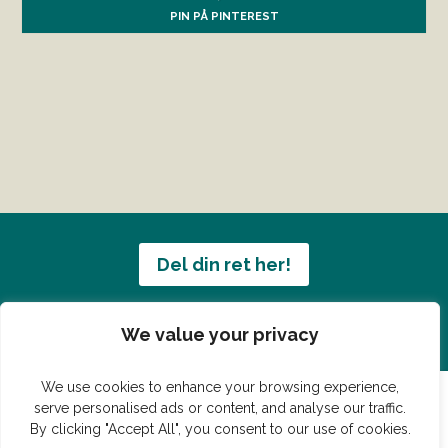
PIN PÅ PINTEREST
Del din ret her!
Har du en konge ret du vil dele?
We value your privacy
We use cookies to enhance your browsing experience,
serve personalised ads or content, and analyse our traffic.
By clicking "Accept All", you consent to our use of cookies.
© Vildmedmad.dk 2019. God og nem mad!