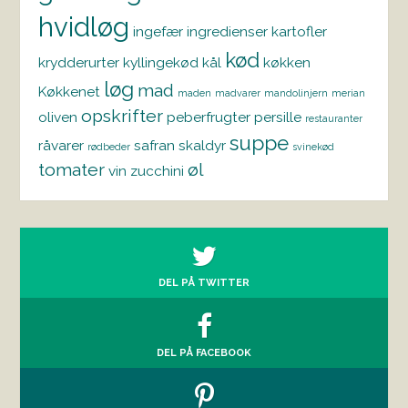
hvidløg
ingefær
ingredienser
kartofler
kød
krydderurter
kyllingekød
kål
køkken
løg
mad
Køkkenet
maden
madvarer
mandolinjern
merian
opskrifter
oliven
peberfrugter
persille
restauranter
suppe
råvarer
safran
skaldyr
rødbeder
svinekød
tomater
øl
vin
zucchini
DEL PÅ TWITTER
DEL PÅ FACEBOOK