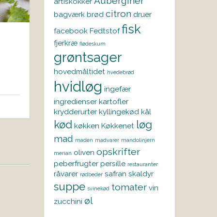
Auberginer
artiskokker
citron
bagværk
brød
druer
fisk
facebook
Fedtstof
fjerkræ
flødeskum
grøntsager
hovedmåltidet
hvedebrød
hvidløg
ingefær
ingredienser
kartofler
krydderurter
kyllingekød
kål
kød
løg
køkken
Køkkenet
mad
maden
madvarer
mandolinjern
opskrifter
oliven
merian
peberfrugter
persille
restauranter
råvarer
safran
skaldyr
rødbeder
suppe
tomater
vin
svinekød
øl
zucchini