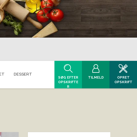
ET
DESSERT
SØG EFTER
TILMELD
OPRET
OPSKRIFTE
OPSKRIFT
R