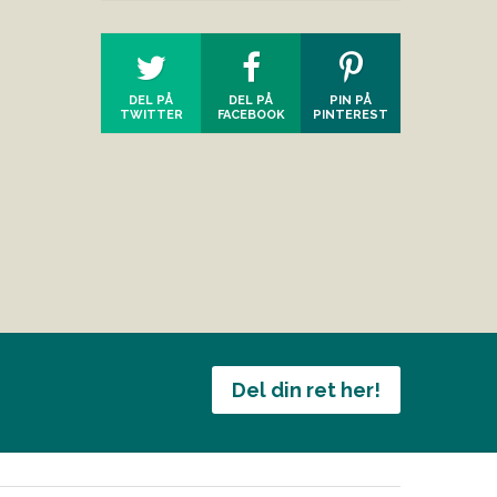
DEL PÅ
DEL PÅ
PIN PÅ
TWITTER
FACEBOOK
PINTEREST
Del din ret her!