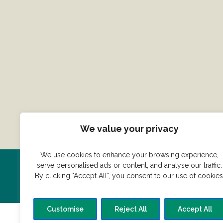
We value your privacy
We use cookies to enhance your browsing experience,
serve personalised ads or content, and analyse our traffic.
Har du en konge ret du vil dele
By clicking "Accept All", you consent to our use of cookies
Customise
Reject All
Accept All