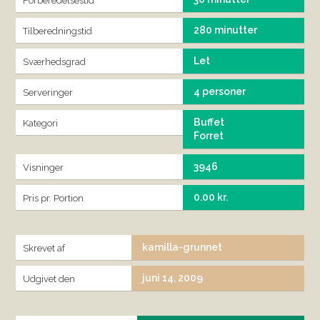
Forberedelsestid
280 minutter
Tilberedningstid
Let
Sværhedsgrad
4 personer
Serveringer
Buffet
Kategori
Forret
3946
Visninger
0.00 kr.
Pris pr. Portion
kamilla-grunnet
Skrevet af
juni 14, 2009
Udgivet den