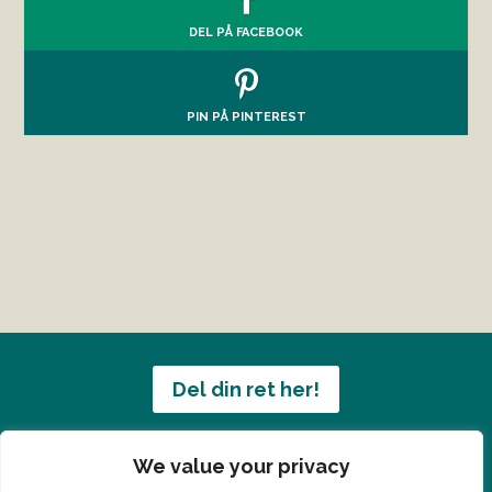
DEL PÅ FACEBOOK
PIN PÅ PINTEREST
Del din ret her!
Har du en konge ret du vil dele?
We value your privacy