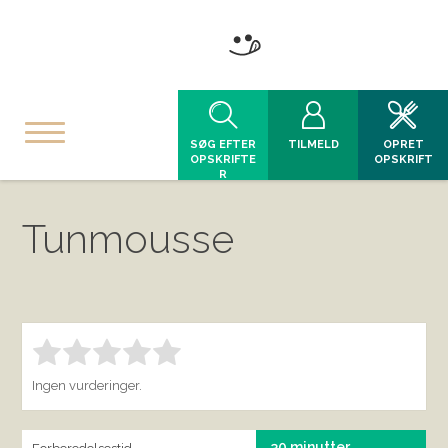
SØG EFTER
TILMELD
OPRET
OPSKRIFTE
OPSKRIFT
R
Tunmousse
Bedøm denne vare:
INDSEND BEDØMMELSE
1.00
Ingen vurderinger.
30 minutter