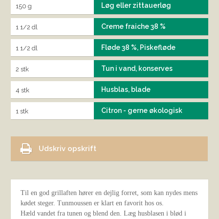
Løg eller zittauerløg
150 g
Creme fraiche 38 %
1 1/2 dl
Fløde 38 %, Piskefløde
1 1/2 dl
Tun i vand, konserves
2 stk
Husblas, blade
4 stk
Citron - gerne økologisk
1 stk
Udskriv opskrift
Til en god grillaften hører en dejlig forret, som kan nydes mens
kødet steger. Tunmoussen er klart en favorit hos os.
Hæld vandet fra tunen og blend den. Læg husblasen i blød i