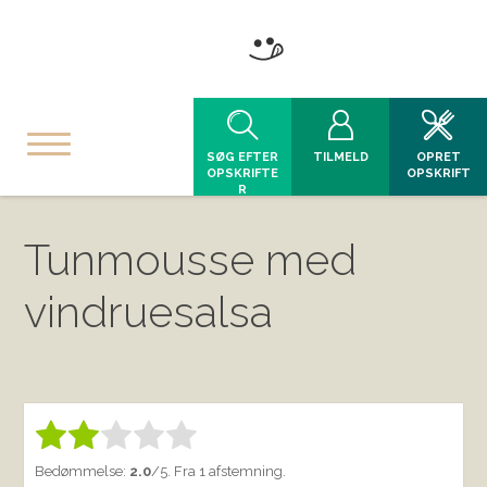
SØG EFTER
TILMELD
OPRET
OPSKRIFTE
OPSKRIFT
R
Tunmousse med
vindruesalsa
Bedøm denne vare:
INDSEND BEDØMMELSE
1.00
Bedømmelse:
2.0
/5. Fra 1 afstemning.