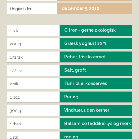
december 5, 2010
Udgivet den
Citron - gerne økologisk
1 stk
Græsk yoghurt 10 %
200 g
Peber, friskkværnet
1/2 tsk.
Salt, groft
1/2 tsk.
Tun i olie, konserves
2 stk
Purløg
1 bdt.
Vindruer, uden kerner
300 g
Balsamico (eddike) lys og mørk
1 tbsp.
rødløg
1 stk