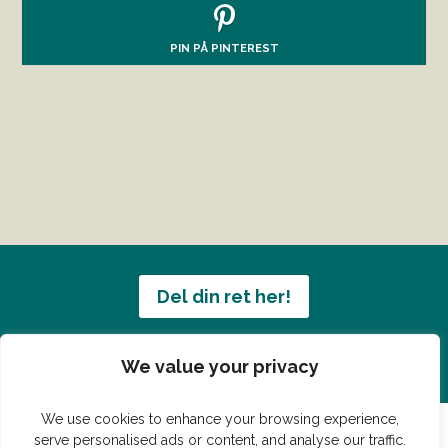
PIN PÅ PINTEREST
Del din ret her!
Har du en konge ret du vil dele?
We value your privacy
We use cookies to enhance your browsing experience,
serve personalised ads or content, and analyse our traffic.