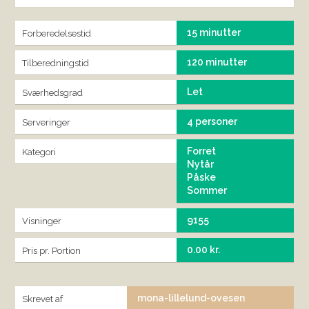
15 minutter
Forberedelsestid
120 minutter
Tilberedningstid
Let
Sværhedsgrad
4 personer
Serveringer
Forret
Kategori
Nytår
Påske
Sommer
9155
Visninger
0.00 kr.
Pris pr. Portion
mona-lillelund-ovesen
Skrevet af